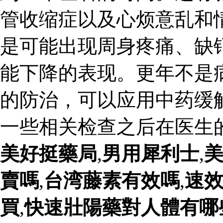
管收缩症以及心烦意乱和
是可能出现周身疼痛、缺
能下降的表现。更年不是
的防治，可以应用中药缓
一些相关检查之后在医生
美好挺藥局
,
男用犀利士
,
賣嗎
,
台湾藤素有效嗎
,
速
買
,
快速壯陽藥對人體有哪