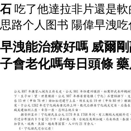
石
吃了他達拉非片還是軟
思路个人图书 陽偉早洩
早洩能治療好嗎 威爾
子會老化嗎每日頭條 