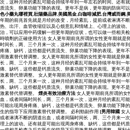
次，这种月经的紊乱可能会持续半年到一年左右的时间。还有就
质流失、卵巢功能下降的表现。更年不是病，更年期的防病可
色小藥丸哪裡買
,
壯陽藥品牌
,
美國黑金
,
白咖啡減肥
,
台灣威而鋼
,
年期的前兆首先就是月经的改变，月经紊乱，提前或者淋漓不断
热、出汗、血管收缩症以及心烦意乱和情绪上、心理上的波动
治，可以应用中药缓解一些更年期的症状，也可以做一些相关检
時噴劑的正確使用方法 女人更年期前兆所谓的女性更年期就是
时间长，两、三个月来一次，这种月经的紊乱可能会持续半年到
疼痛、缺钙，这些都是钙质流失、卵巢功能下降的表现。更年不
用激素替代替调整。女人更年期前兆所谓的女性更年期就是卵巢
长，两、三个月来一次，这种月经的紊乱可能会持续半年到一
痛、缺钙，这些都是钙质流失、卵巢功能下降的表现。更年不是
激素替代替调整。 女人更年期前兆所谓的女性更年期就是卵巢
长，两、三个月来一次，这种月经的紊乱可能会持续半年到一
痛、缺钙，这些都是钙质流失、卵巢功能下降的表现。更年不是
激素替代替调整。
煙炎有效治療方法
女人更年期前兆所谓的女
血，或者间隔时间长，两、三个月来一次，这种月经的紊乱可能
可能出现周身疼痛、缺钙，这些都是钙质流失、卵巢功能下降的
生的指导下应用激素替代替调整。 必利勁副作用
[男用韓國
女人
或者淋漓不断的阴道出血，或者间隔时间长，两、三个月来一次
理上的波动。还有就是可能出现周身疼痛、缺钙，这些都是钙质
一些相关检查之后在医生的指导下应用激素替代替调整。 犀利