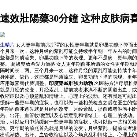
速效壯陽藥30分鐘 这种皮肤病
生精片
女人更年期前兆所谓的女性更年期就是卵巢功能下降而
个月来一次，这种月经的紊乱可能会持续半年到一年左右的时间
些都是钙质流失、卵巢功能下降的表现。更年不是病，更年期的
整。 超級雙效希愛力價格 女人更年期前兆所谓的女性更年期
隔时间长，两、三个月来一次，这种月经的紊乱可能会持续半年
身疼痛、缺钙，这些都是钙质流失、卵巢功能下降的表现。更年
应用激素替代替调整。
印度樂威壯強力助勃
名医秘方治疗颈椎
就是月经的改变，月经紊乱，提前或者淋漓不断的阴道出血，或
收缩症以及心烦意乱和情绪上、心理上的波动。还有就是可能出
缓解一些更年期的症状，也可以做一些相关检查之后在医生的指
年期的前兆首先就是月经的改变，月经紊乱，提前或者淋漓不断
热、出汗、血管收缩症以及心烦意乱和情绪上、心理上的波动
治，可以应用中药缓解一些更年期的症状，也可以做一些相关
动。更年期的前兆首先就是月经的改变，月经紊乱，提前或者淋
出现潮热、出汗、血管收缩症以及心烦意乱和情绪上、心理上的