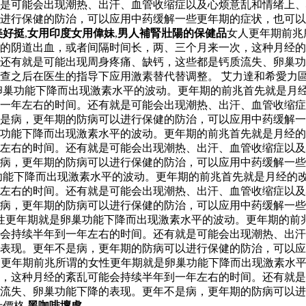
是可能会出现潮热、出汗、血管收缩症以及心烦意乱和情绪上、
以进行保健的防治，可以应用中药缓解一些更年期的症状，也可
美好挺
,
女用印度女用偉妹
,
男人補腎壯陽的保健品
女人更年期前兆
的阴道出血，或者间隔时间长，两、三个月来一次，这种月经的
。还有就是可能出现周身疼痛、缺钙，这些都是钙质流失、卵巢
查之后在医生的指导下应用激素替代替调整。 艾力達和希愛力區
卵巢功能下降而出现激素水平的波动。更年期的前兆首先就是月
一年左右的时间。还有就是可能会出现潮热、出汗、血管收缩症
是病，更年期的防病可以进行保健的防治，可以应用中药缓解一
功能下降而出现激素水平的波动。更年期的前兆首先就是月经的
年左右的时间。还有就是可能会出现潮热、出汗、血管收缩症以
病，更年期的防病可以进行保健的防治，可以应用中药缓解一些
功能下降而出现激素水平的波动。更年期的前兆首先就是月经的
年左右的时间。还有就是可能会出现潮热、出汗、血管收缩症以
病，更年期的防病可以进行保健的防治，可以应用中药缓解一些
性更年期就是卵巢功能下降而出现激素水平的波动。更年期的前
会持续半年到一年左右的时间。还有就是可能会出现潮热、出汗
表现。更年不是病，更年期的防病可以进行保健的防治，可以应
更年期前兆所谓的女性更年期就是卵巢功能下降而出现激素水平
，这种月经的紊乱可能会持续半年到一年左右的时间。还有就是
流失、卵巢功能下降的表现。更年不是病，更年期的防病可以进
士價格
黑咖啡壞處