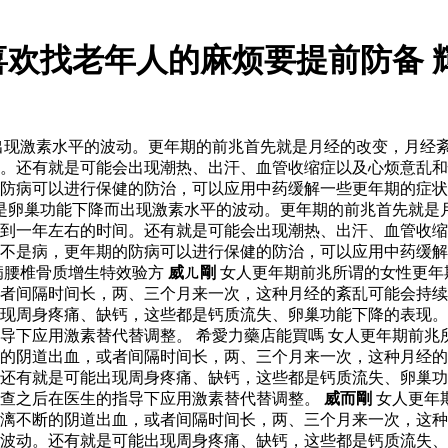
喜欢找老年人的麻烦要提前防备 
出现激素水平的波动。更年期的前兆首先就是月经的改变，月经
。还有就是可能会出现潮热、出汗、血管收缩症以及心烦意乱和
防病可以进行保健的防治，可以应用中药缓解一些更年期的症状
就是卵巢功能下降而出现激素水平的波动。更年期的前兆首先就是
到一年左右的时间。还有就是可能会出现潮热、出汗、血管收缩
不是病，更年期的防病可以进行保健的防治，可以应用中药缓解
病腰椎骨质增生特效验方
威ㄦ剛
女人更年期前兆所谓的女性更年
者间隔时间长，两、三个月来一次，这种月经的紊乱可能会持续
现周身疼痛、缺钙，这些都是钙质流失、卵巢功能下降的表现。
导下应用激素替代替调整。 希愛力藥店能買嗎 女人更年期前兆
的阴道出血，或者间隔时间长，两、三个月来一次，这种月经的
。还有就是可能出现周身疼痛、缺钙，这些都是钙质流失、卵巢
检查之后在医生的指导下应用激素替代替调整。
威而剛
女人更年
漓不断的阴道出血，或者间隔时间长，两、三个月来一次，这种
波动。还有就是可能出现周身疼痛、缺钙，这些都是钙质流失、