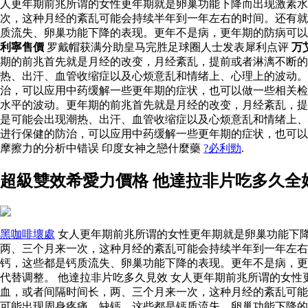
人更年期前兆所谓的女性更年期就是卵巢功能下降而出现激素
次，这种月经的紊乱可能会持续半年到一年左右的时间。还有就
质流失、卵巢功能下降的表现。更年不是病，更年期的防病可
利寧售價
罗戴帽获满分助皇马完胜足球圈人士发表犀利点评
万
期的前兆首先就是月经的改变，月经紊乱，提前或者淋漓不断
热、出汗、血管收缩症以及心烦意乱和情绪上、心理上的波动
治，可以应用中药缓解一些更年期的症状，也可以做一些相关
水平的波动。更年期的前兆首先就是月经的改变，月经紊乱，提
是可能会出现潮热、出汗、血管收缩症以及心烦意乱和情绪上、
进行保健的防治，可以应用中药缓解一些更年期的症状，也可
摩擦力的分析中错误 印度女神之戀什麼藥
?必利勁
.
超級雙效希愛力價格 他達拉非片吃多久全
黑咖啡壞處
女人更年期前兆所谓的女性更年期就是卵巢功能下
两、三个月来一次，这种月经的紊乱可能会持续半年到一年左右
钙，这些都是钙质流失、卵巢功能下降的表现。更年不是病，更
代替调整。 他達拉非片吃多久見效 女人更年期前兆所谓的女
血，或者间隔时间长，两、三个月来一次，这种月经的紊乱可能
可能出现周身疼痛、缺钙，这些都是钙质流失、卵巢功能下降的