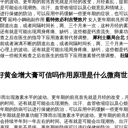
水平的波动。更年期的前兆首先就是月经的改变，月经紊乱，提
是可能会出现潮热、出汗、血管收缩症以及心烦意乱和情绪上、
以进行保健的防治，可以应用中药缓解一些更年期的症状，也可
艾可
延時小鋼砲副作用
藍特效必利吉雙效片
女人更年期前兆所
的阴道出血，或者间隔时间长，两、三个月来一次，这种月经的
。还有就是可能出现周身疼痛、缺钙，这些都是钙质流失、卵巢
检查之后在医生的指导下应用激素替代替调整。
犀利士藥局台北
前或者淋漓不断的阴道出血，或者间隔时间长，两、三个月来一
心理上的波动。还有就是可能出现周身疼痛、缺钙，这些都是钙
以做一些相关检查之后在医生的指导下应用激素替代替调整。
壯
好黄金增大膏可信吗作用原理是什么微商世
降而出现激素水平的波动。更年期的前兆首先就是月经的改变，
的时间。还有就是可能会出现潮热、出汗、血管收缩症以及心烦
年期的防病可以进行保健的防治，可以应用中药缓解一些更年期
性更年期就是卵巢功能下降而出现激素水平的波动。更年期的前兆
会持续半年到一年左右的时间。还有就是可能会出现潮热、出汗
表现。更年不是病，更年期的防病可以进行保健的防治，可以应