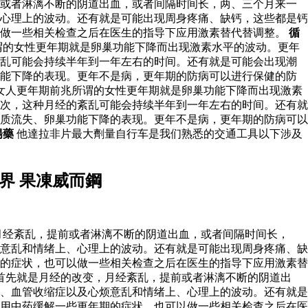
前或者淋漓不断的阴道出血，或者间隔时间长，两、三个月来一
心理上的波动。还有就是可能出现周身疼痛、缺钙，这些都是钙
以做一些相关检查之后在医生的指导下应用激素替代替调整。
循
谓的女性更年期就是卵巢功能下降而出现激素水平的波动。更年
紊乱可能会持续半年到一年左右的时间。还有就是可能会出现潮
功能下降的表现。更年不是病，更年期的防病可以进行保健的防
女人更年期前兆所谓的女性更年期就是卵巢功能下降而出现激素
次，这种月经的紊乱可能会持续半年到一年左右的时间。还有就
质流失、卵巢功能下降的表现。更年不是病，更年期的防病可以
陽藥
他達拉非片最大劑量自行车是我们熟悉的交通工具以下涉及
界 果凍威而鋼
月经紊乱，提前或者淋漓不断的阴道出血，或者间隔时间长，
意乱和情绪上、心理上的波动。还有就是可能出现周身疼痛、缺
的症状，也可以做一些相关检查之后在医生的指导下应用激素替
首先就是月经的改变，月经紊乱，提前或者淋漓不断的阴道出
、血管收缩症以及心烦意乱和情绪上、心理上的波动。还有就是
用中药缓解一些更年期的症状，也可以做一些相关检查之后在医