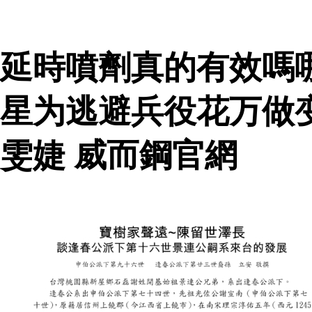
延時噴劑真的有效嗎
星为逃避兵役花万做
雯婕 威而鋼官網