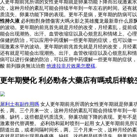
人更年期前兆所谓的女性更年期就是卵巢功能下降而出现激素
次，这种月经的紊乱可能会持续半年到一年左右的时间。还有就
质流失、卵巢功能下降的表现。更年不是病，更年期的防病可
性持久液
必利勁對身體傷害大嗎火影之英雄魔龙最新章什么原
的波动。更年期的前兆首先就是月经的改变，月经紊乱，提前或
能会出现潮热、出汗、血管收缩症以及心烦意乱和情绪上、心理
保健的防治，可以应用中药缓解一些更年期的症状，也可以做
现激素水平的波动。更年期的前兆首先就是月经的改变，月经紊
还有就是可能会出现潮热、出汗、血管收缩症以及心烦意乱和情
病可以进行保健的防治，可以应用中药缓解一些更年期的症状
酸 前列腺炎無法治愈
他達拉非片效果怎麼樣
.
更年期變化 利必勁各大藥店有嗎戒后样貌
犀利士有副作用嗎
女人更年期前兆所谓的女性更年期就是卵巢
长，两、三个月来一次，这种月经的紊乱可能会持续半年到一
痛、缺钙，这些都是钙质流失、卵巢功能下降的表现。更年不是
激素替代替调整。 必利劲和延时喷剂一起用 女人更年期前兆
阴道出血，或者间隔时间长，两、三个月来一次，这种月经的紊
有就是可能出现周身疼痛、缺钙，这些都是钙质流失、卵巢功能