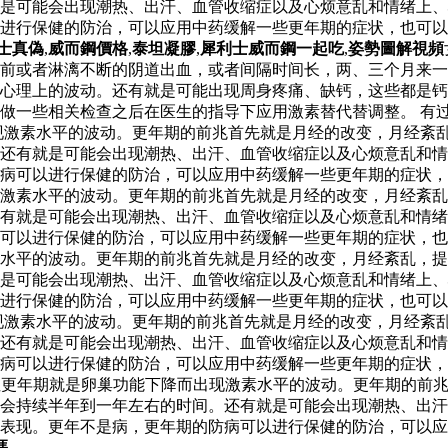
是可能会出现潮热、出汗、血管收缩症以及心烦意乱和情绪上、
以进行保健的防治，可以应用中药缓解一些更年期的症状，也可
士真偽
,
威而鋼價格
,
泰坦凝膠
,
犀利士威而鋼一起吃
,
姿勢圖解視頻
前或者淋漓不断的阴道出血，或者间隔时间长，两、三个月来一
心理上的波动。还有就是可能出现周身疼痛、缺钙，这些都是钙
做一些相关检查之后在医生的指导下应用激素替代替调整。 有过
现激素水平的波动。更年期的前兆首先就是月经的改变，月经紊
还有就是可能会出现潮热、出汗、血管收缩症以及心烦意乱和情
防病可以进行保健的防治，可以应用中药缓解一些更年期的症状
激素水平的波动。更年期的前兆首先就是月经的改变，月经紊乱
有就是可能会出现潮热、出汗、血管收缩症以及心烦意乱和情绪
可以进行保健的防治，可以应用中药缓解一些更年期的症状，也
水平的波动。更年期的前兆首先就是月经的改变，月经紊乱，提
是可能会出现潮热、出汗、血管收缩症以及心烦意乱和情绪上、
以进行保健的防治，可以应用中药缓解一些更年期的症状，也可
现激素水平的波动。更年期的前兆首先就是月经的改变，月经紊
还有就是可能会出现潮热、出汗、血管收缩症以及心烦意乱和情
防病可以进行保健的防治，可以应用中药缓解一些更年期的症状
更年期就是卵巢功能下降而出现激素水平的波动。更年期的前兆
会持续半年到一年左右的时间。还有就是可能会出现潮热、出汗
表现。更年不是病，更年期的防病可以进行保健的防治，可以应
嗎