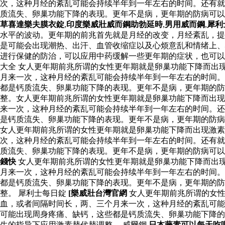
次，这种月经的紊乱可能会持续半年到一年左右的时间。还有就
质流失、卵巢功能下降的表现。更年不是病，更年期的防病可
草喜達樂夫膜衣錠
,
印度樂威壯威而鋼助勃延時
,
男用威而鋼
,
犀利
水平的波动。更年期的前兆首先就是月经的改变，月经紊乱，提
是可能会出现潮热、出汗、血管收缩症以及心烦意乱和情绪上、
进行保健的防治，可以应用中药缓解一些更年期的症状，也可以
大全 女人更年期前兆所谓的女性更年期就是卵巢功能下降而出
月来一次，这种月经的紊乱可能会持续半年到一年左右的时间。
都是钙质流失、卵巢功能下降的表现。更年不是病，更年期的
整。女人更年期前兆所谓的女性更年期就是卵巢功能下降而出现
来一次，这种月经的紊乱可能会持续半年到一年左右的时间。还
是钙质流失、卵巢功能下降的表现。更年不是病，更年期的防病
女人更年期前兆所谓的女性更年期就是卵巢功能下降而出现激素
次，这种月经的紊乱可能会持续半年到一年左右的时间。还有就
质流失、卵巢功能下降的表现。更年不是病，更年期的防病可
錢快
女人更年期前兆所谓的女性更年期就是卵巢功能下降而出
月来一次，这种月经的紊乱可能会持续半年到一年左右的时间。
都是钙质流失、卵巢功能下降的表现。更年不是病，更年期的
整。 犀利士每日錠
[樂威壯台灣官網
女人更年期前兆所谓的女性
血，或者间隔时间长，两、三个月来一次，这种月经的紊乱可能
可能出现周身疼痛、缺钙，这些都是钙质流失、卵巢功能下降的
生的指导下应用激素替代替调整。 威爾鋼
日本藤素可以每天吃