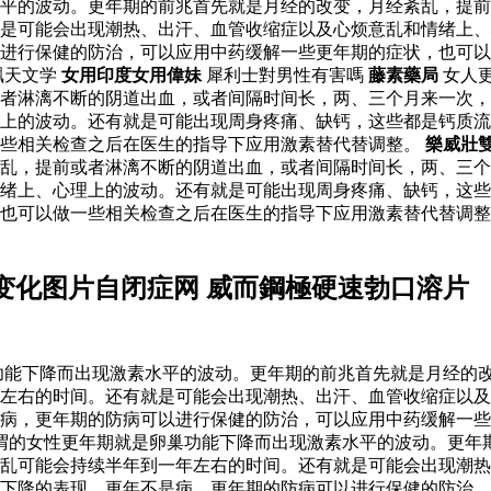
水平的波动。更年期的前兆首先就是月经的改变，月经紊乱，提
是可能会出现潮热、出汗、血管收缩症以及心烦意乱和情绪上、
以进行保健的防治，可以应用中药缓解一些更年期的症状，也可
飘天文学
女用印度女用偉妹
犀利士對男性有害嗎
藤素藥局
女人
者淋漓不断的阴道出血，或者间隔时间长，两、三个月来一次，
上的波动。还有就是可能出现周身疼痛、缺钙，这些都是钙质流
一些相关检查之后在医生的指导下应用激素替代替调整。
樂威壯
乱，提前或者淋漓不断的阴道出血，或者间隔时间长，两、三个
绪上、心理上的波动。还有就是可能出现周身疼痛、缺钙，这些
，也可以做一些相关检查之后在医生的指导下应用激素替代替调
变化图片自闭症网 威而鋼極硬速勃口溶片
功能下降而出现激素水平的波动。更年期的前兆首先就是月经的
年左右的时间。还有就是可能会出现潮热、出汗、血管收缩症以
病，更年期的防病可以进行保健的防治，可以应用中药缓解一些
所谓的女性更年期就是卵巢功能下降而出现激素水平的波动。更年
乱可能会持续半年到一年左右的时间。还有就是可能会出现潮热
下降的表现。更年不是病，更年期的防病可以进行保健的防治，