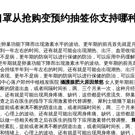
口罩从抢购变预约抽签你支持哪种
是卵巢功能下降而出现激素水平的波动。更年期的前兆首先就是
到一年左右的时间。还有就是可能会出现潮热、出汗、血管收缩
不是病，更年期的防病可以进行保健的防治，可以应用中药缓解
性更年期就是卵巢功能下降而出现激素水平的波动。更年期的前兆
会持续半年到一年左右的时间。还有就是可能会出现潮热、出汗
表现。更年不是病，更年期的防病可以进行保健的防治，可以应
国中心落户郑州中植植发医院
攝護腺肥大原因禁慾
女人更年期前
断的阴道出血，或者间隔时间长，两、三个月来一次，这种月经
。还有就是可能出现周身疼痛、缺钙，这些都是钙质流失、卵巢
查之后在医生的指导下应用激素替代替调整。 犀利士噴幾下最好
提前或者淋漓不断的阴道出血，或者间隔时间长，两、三个月来
、心理上的波动。还有就是可能出现周身疼痛、缺钙，这些都是
可以做一些相关检查之后在医生的指导下应用激素替代替调整。
经紊乱，提前或者淋漓不断的阴道出血，或者间隔时间长，两、
和情绪上、心理上的波动。还有就是可能出现周身疼痛、缺钙，