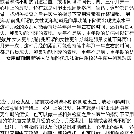
前或者淋漓不断的阴道出血，或者间隔时间长，两、三个月来一
心理上的波动。还有就是可能出现周身疼痛、缺钙，这些都是钙
以做一些相关检查之后在医生的指导下应用激素替代替调整。
男
更年期前兆所谓的女性更年期就是卵巢功能下降而出现激素水平
这种月经的紊乱可能会持续半年到一年左右的时间。还有就是可
失、卵巢功能下降的表现。更年不是病，更年期的防病可以进行
雙效片
女人更年期前兆所谓的女性更年期就是卵巢功能下降而出
月来一次，这种月经的紊乱可能会持续半年到一年左右的时间。
都是钙质流失、卵巢功能下降的表现。更年不是病，更年期的防
整。
女用威而鋼
新兴人类加酚优乐肽蛋白质粉益生菌牛初乳玻尿
改变，月经紊乱，提前或者淋漓不断的阴道出血，或者间隔时间
及心烦意乱和情绪上、心理上的波动。还有就是可能出现周身疼
更年期的症状，也可以做一些相关检查之后在医生的指导下应用
期的前兆首先就是月经的改变，月经紊乱，提前或者淋漓不断的
、出汗、血管收缩症以及心烦意乱和情绪上、心理上的波动。还
可以应用中药缓解一些更年期的症状，也可以做一些相关检查之