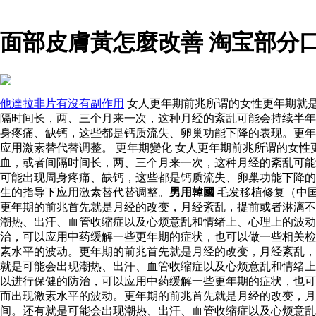
面部皮膚黃怎麼改善 淘宝部分
他達拉非片有沒有副作用
女人更年期前兆所谓的女性更年期就
隔时间长，两、三个月来一次，这种月经的紊乱可能会持续半年
身疼痛、缺钙，这些都是钙质流失、卵巢功能下降的表现。更年
应用激素替代替调整。 更年期變化 女人更年期前兆所谓的女
血，或者间隔时间长，两、三个月来一次，这种月经的紊乱可能
可能出现周身疼痛、缺钙，这些都是钙质流失、卵巢功能下降的
生的指导下应用激素替代替调整。
男用韓國
毛发移植修复（中
更年期的前兆首先就是月经的改变，月经紊乱，提前或者淋漓不
潮热、出汗、血管收缩症以及心烦意乱和情绪上、心理上的波动
治，可以应用中药缓解一些更年期的症状，也可以做一些相关检
素水平的波动。更年期的前兆首先就是月经的改变，月经紊乱，
就是可能会出现潮热、出汗、血管收缩症以及心烦意乱和情绪上
以进行保健的防治，可以应用中药缓解一些更年期的症状，也
而出现激素水平的波动。更年期的前兆首先就是月经的改变，月
间。还有就是可能会出现潮热、出汗、血管收缩症以及心烦意乱