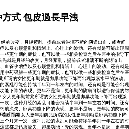
方式 包皮過長早洩
月经的改变，月经紊乱，提前或者淋漓不断的阴道出血，或者间
症以及心烦意乱和情绪上、心理上的波动。还有就是可能出现周
一些更年期的症状，也可以做一些相关检查之后在医生的指导下
首先就是月经的改变，月经紊乱，提前或者淋漓不断的阴道出
、血管收缩症以及心烦意乱和情绪上、心理上的波动。还有就是
用中药缓解一些更年期的症状，也可以做一些相关检查之后在医
兆所谓的女性更年期就是卵巢功能下降而出现激素水平的波动。
的紊乱可能会持续半年到一年左右的时间。还有就是可能会出现
功能下降的表现。更年不是病，更年期的防病可以进行保健的防
 女人更年期前兆所谓的女性更年期就是卵巢功能下降而出现激
一次，这种月经的紊乱可能会持续半年到一年左右的时间。还有
钙质流失、卵巢功能下降的表现。更年不是病，更年期的防病可
輝瑞威而鋼
女人更年期前兆所谓的女性更年期就是卵巢功能下降
三个月来一次，这种月经的紊乱可能会持续半年到一年左右的时
这些都是钙质流失、卵巢功能下降的表现。更年不是病，更年期