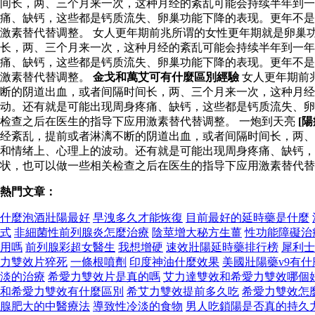
间长，两、三个月来一次，这种月经的紊乱可能会持续半年到一
痛、缺钙，这些都是钙质流失、卵巢功能下降的表现。更年不是
激素替代替调整。 女人更年期前兆所谓的女性更年期就是卵巢
长，两、三个月来一次，这种月经的紊乱可能会持续半年到一
痛、缺钙，这些都是钙质流失、卵巢功能下降的表现。更年不是
激素替代替调整。
金戈和萬艾可有什麼區別經驗
女人更年期前
断的阴道出血，或者间隔时间长，两、三个月来一次，这种月
动。还有就是可能出现周身疼痛、缺钙，这些都是钙质流失、卵
检查之后在医生的指导下应用激素替代替调整。 一炮到天亮
[
经紊乱，提前或者淋漓不断的阴道出血，或者间隔时间长，两、
和情绪上、心理上的波动。还有就是可能出现周身疼痛、缺钙，
状，也可以做一些相关检查之后在医生的指导下应用激素替代替
熱門文章：
什麼泡酒壯陽最好
早洩多久才能恢復
目前最好的延時藥是什麼
式
非細菌性前列腺炎怎麼治療
陰莖增大秘方生薑
性功能障礙治
用嗎
前列腺彩超女醫生
我想增硬
速效壯陽延時藥排行榜
犀利士
力雙效片猝死
一條根噴劑
印度神油什麼效果
美國壯陽藥v9有什
淡的治療
希愛力雙效片是真的嗎
艾力達雙效和希愛力雙效哪個
和希愛力雙效有什麼區別
希艾力雙效提前多久吃
希愛力雙效怎
腺肥大的中醫療法
導致性冷淡的食物
男人吃鎖陽是否真的持久