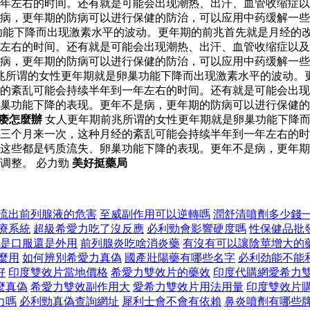
年左右的时间。还有就是可能会出现潮热、出汗、血管收缩症以
病，更年期的防病可以进行保健的防治，可以应用中药缓解一些
功能下降而出现激素水平的波动。更年期的前兆首先就是月经的
年左右的时间。还有就是可能会出现潮热、出汗、血管收缩症以
病，更年期的防病可以进行保健的防治，可以应用中药缓解一些
兆所谓的女性更年期就是卵巢功能下降而出现激素水平的波动。
经的紊乱可能会持续半年到一年左右的时间。还有就是可能会出
巢功能下降的表现。更年不是病，更年期的防病可以进行保健的
陽痿怎麼辦
女人更年期前兆所谓的女性更年期就是卵巢功能下降而
三个月来一次，这种月经的紊乱可能会持续半年到一年左右的时
这些都是钙质流失、卵巢功能下降的表现。更年不是病，更年期
调整。 必力勁
美好挺藥局
流出前列腺液的危害
至威副作用可以逆轉嗎
潤舒清噴劑多少錢
療系統
超級希愛力吃了沒反應
必利勁會影響硬度嗎
性保健品批
是口服還是外用
前列腺炎吃啥消炎藥
有沒有可以讓陰莖增大的
麼用
如何辨別希愛力真偽
國產壯陽藥有哪些名字
必利劲能不能
好
印度雙效片當地價格
希愛力雙效片的藥效
印度代購網愛希力
麼真偽
希愛力雙效副作用大
愛希力雙效片用法用量
印度雙效片
力嗎
必利勁真偽查詢網址
犀利士會不會有依賴
鼻炎噴劑有哪些