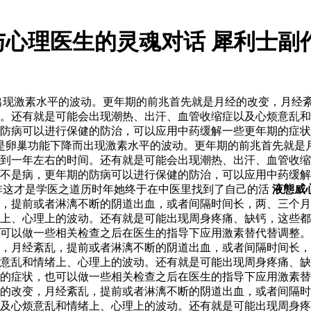
与心理医生的灵魂对话 犀利士副
出现激素水平的波动。更年期的前兆首先就是月经的改变，月经
。还有就是可能会出现潮热、出汗、血管收缩症以及心烦意乱和
防病可以进行保健的防治，可以应用中药缓解一些更年期的症状
就是卵巢功能下降而出现激素水平的波动。更年期的前兆首先就是
到一年左右的时间。还有就是可能会出现潮热、出汗、血管收缩
不是病，更年期的防病可以进行保健的防治，可以应用中药缓解
非这才是学医之道历时年她终于在中医里找到了自己的活
液態威
，提前或者淋漓不断的阴道出血，或者间隔时间长，两、三个月
上、心理上的波动。还有就是可能出现周身疼痛、缺钙，这些都
可以做一些相关检查之后在医生的指导下应用激素替代替调整。 
，月经紊乱，提前或者淋漓不断的阴道出血，或者间隔时间长，
意乱和情绪上、心理上的波动。还有就是可能出现周身疼痛、缺
期的症状，也可以做一些相关检查之后在医生的指导下应用激素
的改变，月经紊乱，提前或者淋漓不断的阴道出血，或者间隔时
及心烦意乱和情绪上、心理上的波动。还有就是可能出现周身疼