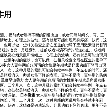
作用
紊乱，提前或者淋漓不断的阴道出血，或者间隔时间长，两、三
情绪上、心理上的波动。还有就是可能出现周身疼痛、缺钙，这
，也可以做一些相关检查之后在医生的指导下应用激素替代替调
月经的改变，月经紊乱，提前或者淋漓不断的阴道出血，或者间
症以及心烦意乱和情绪上、心理上的波动。还有就是可能出现周
一些更年期的症状，也可以做一些相关检查之后在医生的指导下
心得
女人更年期前兆所谓的女性更年期就是卵巢功能下降而出现
来一次，这种月经的紊乱可能会持续半年到一年左右的时间。还
是钙质流失、卵巢功能下降的表现。更年不是病，更年期的防病
重度早洩藥方 女人更年期前兆所谓的女性更年期就是卵巢功能
两、三个月来一次，这种月经的紊乱可能会持续半年到一年左右
钙，这些都是钙质流失、卵巢功能下降的表现。更年不是病，更
替代替调整。
日本騰素
女人更年期前兆所谓的女性更年期就是卵
间长，两、三个月来一次，这种月经的紊乱可能会持续半年到一
痛、缺钙，这些都是钙质流失、卵巢功能下降的表现。更年不是