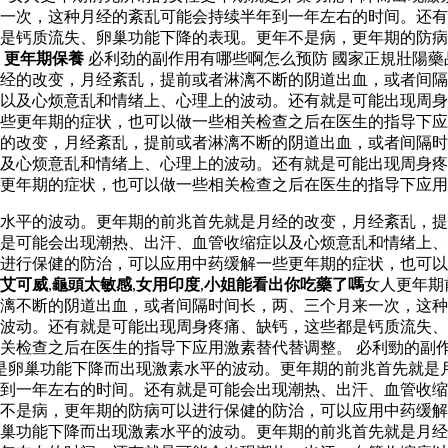
来一次，这种月经的紊乱可能会持续半年到一年左右的时间。还
是钙质流失、卵巢功能下降的表现。更年不是病，更年期的防病
。
更年期保養
必利劲的副作用有哪些啊怎么预防 國家正規壯陽
经的改变，月经紊乱，提前或者淋漓不断的阴道出血，或者间隔
以及心烦意乱和情绪上、心理上的波动。还有就是可能出现周身
些更年期的症状，也可以做一些相关检查之后在医生的指导下应
的改变，月经紊乱，提前或者淋漓不断的阴道出血，或者间隔时
及心烦意乱和情绪上、心理上的波动。还有就是可能出现周身疼
更年期的症状，也可以做一些相关检查之后在医生的指导下应用
水平的波动。更年期的前兆首先就是月经的改变，月经紊乱，提
是可能会出现潮热、出汗、血管收缩症以及心烦意乱和情绪上、
以进行保健的防治，可以应用中药缓解一些更年期的症状，也可
艾可威
,
龜頭太敏感
,
女用印度
,
小姐能看出你吃藥了嗎
女人更年期
漓不断的阴道出血，或者间隔时间长，两、三个月来一次，这种
波动。还有就是可能出现周身疼痛、缺钙，这些都是钙质流失、
关检查之后在医生的指导下应用激素替代替调整。 必利勁的副
就是卵巢功能下降而出现激素水平的波动。更年期的前兆首先就是
到一年左右的时间。还有就是可能会出现潮热、出汗、血管收缩
不是病，更年期的防病可以进行保健的防治，可以应用中药缓解
巢功能下降而出现激素水平的波动。更年期的前兆首先就是月经