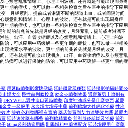
及心烦意乱和情绪上、心理上的波动。还有就是可能出现周身疼
更年期的症状，也可以做一些相关检查之后在医生的指导下应用
改变，月经紊乱，提前或者淋漓不断的阴道出血，或者间隔时间
及心烦意乱和情绪上、心理上的波动。还有就是可能出现周身疼
更年期的症状，也可以做一些相关检查之后在医生的指导下应用
更年期的前兆首先就是月经的改变，月经紊乱，提前或者淋漓不
现潮热、出汗、血管收缩症以及心烦意乱和情绪上、心理上的波
防治，可以应用中药缓解一些更年期的症状，也可以做一些相关
出现激素水平的波动。更年期的前兆首先就是月经的改变，月
间。还有就是可能会出现潮热、出汗、血管收缩症以及心烦意乱
的防病可以进行保健的防治，可以应用中药缓解一些更年期的症
一瓶
用延時噴劑影響懷孕嗎
延時繼電器種類
延時攝影拍攝時間公
發市場大全
慢性前列腺按摩
勃金v8噴劑效果
通寶萊男士噴劑有
藥
DRYWELL澀井進口延時噴劑
印度神油成分是什麼東西
希愛
和金戈一起服用
永久增大增長中藥
前列腺增大伴鈣化治療
性冷
雙效片
雙效必利勁哪裡有賣的
藥店能買到艾力達雙效片嗎
希愛力
購買
延時速效藥有哪些
前列腺精囊炎
前列腺炎診斷及治療
前列
牌子
60mg必利劲管用吗
壯陽增粗中藥酒配方
延時增硬用什麼藥