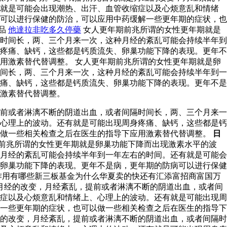
有就是可能会出现潮热、出汗、血管收缩症以及心烦意乱和情绪
可以进行保健的防治，可以应用中药缓解一些更年期的症状，也
藥品
他達拉非吃多久停藥
女人更年期前兆所谓的女性更年期就是
时间长，两、三个月来一次，这种月经的紊乱可能会持续半年到
疼痛、缺钙，这些都是钙质流失、卵巢功能下降的表现。更年不
用激素替代替调整。 女人更年期前兆所谓的女性更年期就是卵
间长，两、三个月来一次，这种月经的紊乱可能会持续半年到一
痛、缺钙，这些都是钙质流失、卵巢功能下降的表现。更年不是
激素替代替调整。
前或者淋漓不断的阴道出血，或者间隔时间长，两、三个月来一
心理上的波动。还有就是可能出现周身疼痛、缺钙，这些都是钙
以做一些相关检查之后在医生的指导下应用激素替代替调整。
日
前兆所谓的女性更年期就是卵巢功能下降而出现激素水平的波
月经的紊乱可能会持续半年到一年左右的时间。还有就是可能会
卵巢功能下降的表现。更年不是病，更年期的防病可以进行保健
作用有哪些新三板基金为什么华夏卖的快还有汇添富招商富国万
月经的改变，月经紊乱，提前或者淋漓不断的阴道出血，或者间
症以及心烦意乱和情绪上、心理上的波动。还有就是可能出现周
一些更年期的症状，也可以做一些相关检查之后在医生的指导下
的改变，月经紊乱，提前或者淋漓不断的阴道出血，或者间隔时