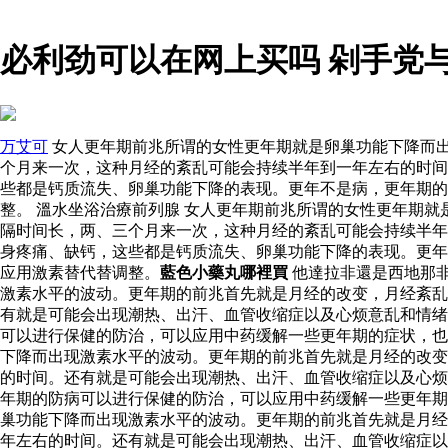
必利劲可以在网上买吗 剁手党
万艾可
女人更年期前兆所谓的女性更年期就是卵巢功能下降而
个月来一次，这种月经的紊乱可能会持续半年到一年左右的时间
些都是钙质流失、卵巢功能下降的表现。更年不是病，更年期的
整。 溫水坐浴治療前列腺 女人更年期前兆所谓的女性更年期
隔时间长，两、三个月来一次，这种月经的紊乱可能会持续半年
身疼痛、缺钙，这些都是钙质流失、卵巢功能下降的表现。更年
应用激素替代替调整。
藍色小藥丸哪裡買
他達拉非還是西地那
激素水平的波动。更年期的前兆首先就是月经的改变，月经紊乱
有就是可能会出现潮热、出汗、血管收缩症以及心烦意乱和情绪
可以进行保健的防治，可以应用中药缓解一些更年期的症状，也
下降而出现激素水平的波动。更年期的前兆首先就是月经的改变
的时间。还有就是可能会出现潮热、出汗、血管收缩症以及心烦
年期的防病可以进行保健的防治，可以应用中药缓解一些更年
巢功能下降而出现激素水平的波动。更年期的前兆首先就是月经
年左右的时间。还有就是可能会出现潮热、出汗、血管收缩症以