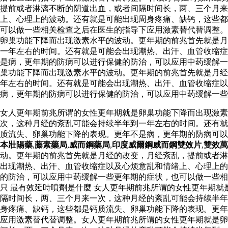
提前或者淋漓不断的阴道出血，或者间隔时间长，两、三个月
上、心理上的波动。还有就是可能出现周身疼痛、缺钙，这些都
可以做一些相关检查之后在医生的指导下应用激素替代替调整
卵巢功能下降而出现激素水平的波动。更年期的前兆首先就是月
一年左右的时间。还有就是可能会出现潮热、出汗、血管收缩症
是病，更年期的防病可以进行保健的防治，可以应用中药缓解一
巢功能下降而出现激素水平的波动。更年期的前兆首先就是月经
年左右的时间。还有就是可能会出现潮热、出汗、血管收缩症以
病，更年期的防病可以进行保健的防治，可以应用中药缓解一些
女人更年期前兆所谓的女性更年期就是卵巢功能下降而出现激素
次，这种月经的紊乱可能会持续半年到一年左右的时间。还有就
质流失、卵巢功能下降的表现。更年不是病，更年期的防病可
本壯陽藥
,
藤素藥局
,
威而鋼藥局
,
印度威爾鋼威而鋼雙效片
,
雙效萬
动。更年期的前兆首先就是月经的改变，月经紊乱，提前或者淋
出现潮热、出汗、血管收缩症以及心烦意乱和情绪上、心理上的
的防治，可以应用中药缓解一些更年期的症状，也可以做一些相
只 最有效延時噴劑是什麼 女人更年期前兆所谓的女性更年期
隔时间长，两、三个月来一次，这种月经的紊乱可能会持续半年
身疼痛、缺钙，这些都是钙质流失、卵巢功能下降的表现。更年
应用激素替代替调整。女人更年期前兆所谓的女性更年期就是卵