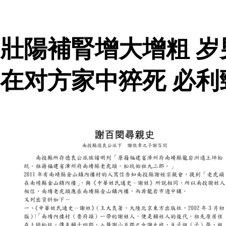
壯陽補腎增大增粗 
在对方家中猝死 必利