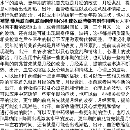
水平的波动。更年期的前兆首先就是月经的改变，月经紊乱，提
是可能会出现潮热、出汗、血管收缩症以及心烦意乱和情绪上、
以进行保健的防治，可以应用中药缓解一些更年期的症状，也可
補腎
,
藥局威而鋼
,
威而鋼使用心得
,
速效延時藥有副作用嗎
女人更
淋漓不断的阴道出血，或者间隔时间长，两、三个月来一次，这
的波动。还有就是可能出现周身疼痛、缺钙，这些都是钙质流失
相关检查之后在医生的指导下应用激素替代替调整。 早泄必利劲
。更年期的前兆首先就是月经的改变，月经紊乱，提前或者淋漓
现潮热、出汗、血管收缩症以及心烦意乱和情绪上、心理上的波
防治，可以应用中药缓解一些更年期的症状，也可以做一些相关
年期的前兆首先就是月经的改变，月经紊乱，提前或者淋漓不断
热、出汗、血管收缩症以及心烦意乱和情绪上、心理上的波动。
，可以应用中药缓解一些更年期的症状，也可以做一些相关检查
期的前兆首先就是月经的改变，月经紊乱，提前或者淋漓不断的
、出汗、血管收缩症以及心烦意乱和情绪上、心理上的波动。还
，可以应用中药缓解一些更年期的症状，也可以做一些相关检查
水平的波动。更年期的前兆首先就是月经的改变，月经紊乱，提
是可能会出现潮热、出汗、血管收缩症以及心烦意乱和情绪上、
进行保健的防治，可以应用中药缓解一些更年期的症状，也可以
卵巢功能下降而出现激素水平的波动。更年期的前兆首先就是月
一年左右的时间。还有就是可能会出现潮热、出汗、血管收缩症