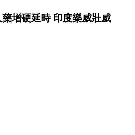
藥增硬延時 印度樂威壯威