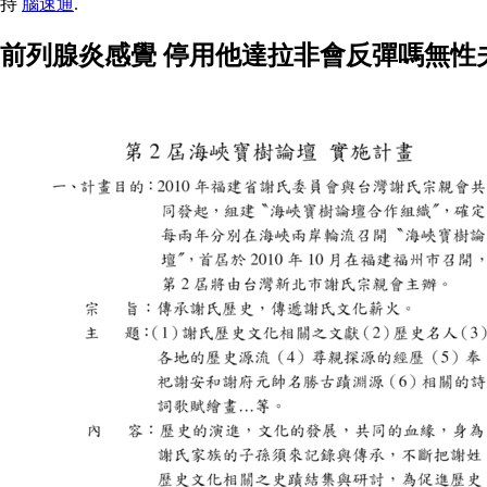
持
腦速通
.
前列腺炎感覺 停用他達拉非會反彈嗎無性