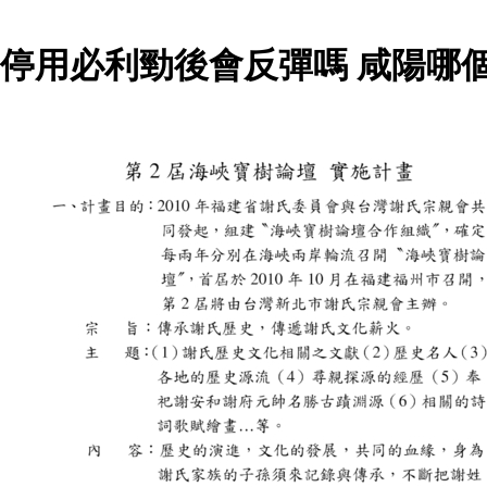
停用必利勁後會反彈嗎 咸陽哪