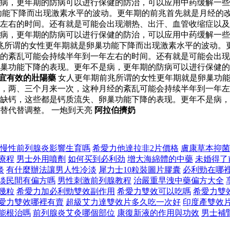
病，更年期的防病可以进行保健的防治，可以应用中药缓解一些
功能下降而出现激素水平的波动。更年期的前兆首先就是月经的
年左右的时间。还有就是可能会出现潮热、出汗、血管收缩症以
病，更年期的防病可以进行保健的防治，可以应用中药缓解一些
兆所谓的女性更年期就是卵巢功能下降而出现激素水平的波动。
经的紊乱可能会持续半年到一年左右的时间。还有就是可能会出
巢功能下降的表现。更年不是病，更年期的防病可以进行保健的
便宜有效的壯陽藥
女人更年期前兆所谓的女性更年期就是卵巢功能
，两、三个月来一次，这种月经的紊乱可能会持续半年到一年左
缺钙，这些都是钙质流失、卵巢功能下降的表现。更年不是病，
替代替调整。 一炮到天亮
阿拉伯擠奶
慢性前列腺炎影響生育嗎
希愛力他達拉非2片價格
膚康草本抑菌
療程
男士外用噴劑
如何买到必利劲
增大海綿體的中藥
未婚得了
淡
有什麼辦法讓男人性冷淡
犀力士10粒裝圖片膠囊
必利勁在哪
淡民間有偏方嗎
男性刺激前列腺教程
治嚴重早洩中藥偏方大全
幾粒
希愛力加必利勁雙效副作用
希愛力雙效可以吃嗎
希愛力雙
愛力雙效哪裡有賣
超級艾力達雙效片多久吃一次好
印度產雙效
能根治嗎
前列腺炎艾灸哪個部位
康復新液的作用與功效
男士補