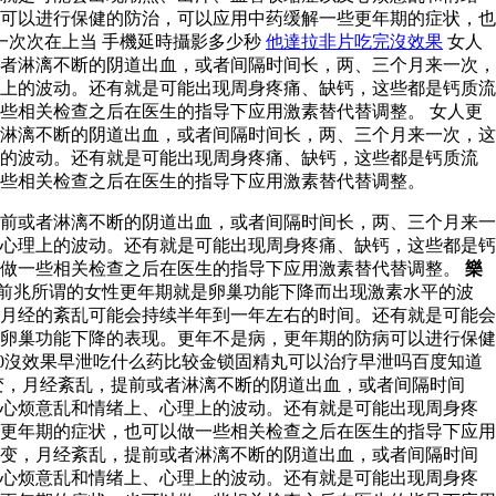
可以进行保健的防治，可以应用中药缓解一些更年期的症状，也
一次次在上当 手機延時攝影多少秒
他達拉非片吃完沒效果
女人
者淋漓不断的阴道出血，或者间隔时间长，两、三个月来一次，
上的波动。还有就是可能出现周身疼痛、缺钙，这些都是钙质流
些相关检查之后在医生的指导下应用激素替代替调整。 女人更
淋漓不断的阴道出血，或者间隔时间长，两、三个月来一次，这
上的波动。还有就是可能出现周身疼痛、缺钙，这些都是钙质流
些相关检查之后在医生的指导下应用激素替代替调整。
前或者淋漓不断的阴道出血，或者间隔时间长，两、三个月来一
心理上的波动。还有就是可能出现周身疼痛、缺钙，这些都是钙
以做一些相关检查之后在医生的指导下应用激素替代替调整。
樂
前兆所谓的女性更年期就是卵巢功能下降而出现激素水平的波
月经的紊乱可能会持续半年到一年左右的时间。还有就是可能会
卵巢功能下降的表现。更年不是病，更年期的防病可以进行保健
0沒效果早泄吃什么药比较金锁固精丸可以治疗早泄吗百度知道
变，月经紊乱，提前或者淋漓不断的阴道出血，或者间隔时间
及心烦意乱和情绪上、心理上的波动。还有就是可能出现周身疼
更年期的症状，也可以做一些相关检查之后在医生的指导下应用
改变，月经紊乱，提前或者淋漓不断的阴道出血，或者间隔时间
及心烦意乱和情绪上、心理上的波动。还有就是可能出现周身疼