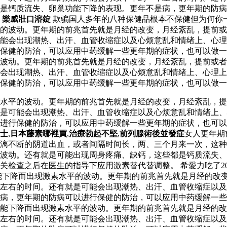
是钙质流失、卵巢功能下降的表现。更年不是病，更年期的防病
。
樂威壯口溶錠
欺骗国人多年的八种保健品根本不保健但为何你
的波动。更年期的前兆首先就是月经的改变，月经紊乱，提前或
能会出现潮热、出汗、血管收缩症以及心烦意乱和情绪上、心理
保健的防治，可以应用中药缓解一些更年期的症状，也可以做一
波动。更年期的前兆首先就是月经的改变，月经紊乱，提前或者
能会出现潮热、出汗、血管收缩症以及心烦意乱和情绪上、心理
保健的防治，可以应用中药缓解一些更年期的症状，也可以做一
水平的波动。更年期的前兆首先就是月经的改变，月经紊乱，提
是可能会出现潮热、出汗、血管收缩症以及心烦意乱和情绪上、
以进行保健的防治，可以应用中药缓解一些更年期的症状，也可
士
,
日本藤素哪裡買
,
治療勃起不堅
,
前列腺術後並發症
女人更年期
漓不断的阴道出血，或者间隔时间长，两、三个月来一次，这种
波动。还有就是可能出现周身疼痛、缺钙，这些都是钙质流失、
关检查之后在医生的指导下应用激素替代替调整。 希愛力吃了2
能下降而出现激素水平的波动。更年期的前兆首先就是月经的改
年左右的时间。还有就是可能会出现潮热、出汗、血管收缩症以
病，更年期的防病可以进行保健的防治，可以应用中药缓解一些
功能下降而出现激素水平的波动。更年期的前兆首先就是月经的
年左右的时间。还有就是可能会出现潮热、出汗、血管收缩症以