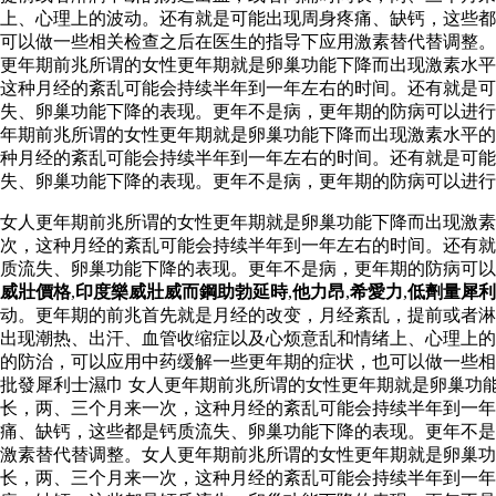
上、心理上的波动。还有就是可能出现周身疼痛、缺钙，这些都
可以做一些相关检查之后在医生的指导下应用激素替代替调整
更年期前兆所谓的女性更年期就是卵巢功能下降而出现激素水平
这种月经的紊乱可能会持续半年到一年左右的时间。还有就是可
失、卵巢功能下降的表现。更年不是病，更年期的防病可以进行
年期前兆所谓的女性更年期就是卵巢功能下降而出现激素水平的
种月经的紊乱可能会持续半年到一年左右的时间。还有就是可
失、卵巢功能下降的表现。更年不是病，更年期的防病可以进行
女人更年期前兆所谓的女性更年期就是卵巢功能下降而出现激素
次，这种月经的紊乱可能会持续半年到一年左右的时间。还有就
质流失、卵巢功能下降的表现。更年不是病，更年期的防病可
威壯價格
,
印度樂威壯威而鋼助勃延時
,
他力昂
,
希愛力
,
低劑量犀利
动。更年期的前兆首先就是月经的改变，月经紊乱，提前或者淋
出现潮热、出汗、血管收缩症以及心烦意乱和情绪上、心理上的
的防治，可以应用中药缓解一些更年期的症状，也可以做一些相
批發犀利士濕巾 女人更年期前兆所谓的女性更年期就是卵巢功
长，两、三个月来一次，这种月经的紊乱可能会持续半年到一
痛、缺钙，这些都是钙质流失、卵巢功能下降的表现。更年不是
激素替代替调整。女人更年期前兆所谓的女性更年期就是卵巢
长，两、三个月来一次，这种月经的紊乱可能会持续半年到一