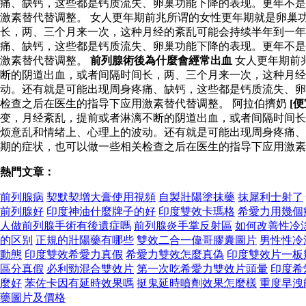
痛、缺钙，这些都是钙质流失、卵巢功能下降的表现。更年不是
激素替代替调整。 女人更年期前兆所谓的女性更年期就是卵巢
长，两、三个月来一次，这种月经的紊乱可能会持续半年到一
痛、缺钙，这些都是钙质流失、卵巢功能下降的表现。更年不是
激素替代替调整。
前列腺術後為什麼會經常出血
女人更年期前
断的阴道出血，或者间隔时间长，两、三个月来一次，这种月
动。还有就是可能出现周身疼痛、缺钙，这些都是钙质流失、卵
检查之后在医生的指导下应用激素替代替调整。 阿拉伯擠奶
[
变，月经紊乱，提前或者淋漓不断的阴道出血，或者间隔时间长
烦意乱和情绪上、心理上的波动。还有就是可能出现周身疼痛、
期的症状，也可以做一些相关检查之后在医生的指导下应用激素
熱門文章：
前列腺病
契默契增大膏使用視頻
自製壯陽塗抹藥
抹犀利士射了
前列腺好
印度神油什麼牌子的好
印度雙效卡瑪格
希愛力用幾個
人做前列腺手術有後遺症嗎
前列腺炎手掌反射區
如何改善性冷
的区别
正規的壯陽藥有哪些
雙效二合一偉哥膠囊圖片
男性性冷
動態
印度雙效希愛力真假
希愛力雙效怎麼真偽
印度雙效片一板
區分真假
必利勁混合雙效片
第一次吃希愛力雙效片頭暈
印度希
麼好
苯佐卡因有延時效果嗎
挺鬼延時噴劑效果怎麼樣
重度早洩
藥圖片及價格