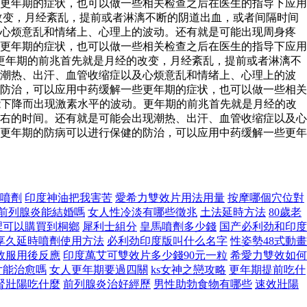
更年期的症状，也可以做一些相关检查之后在医生的指导下应用
改变，月经紊乱，提前或者淋漓不断的阴道出血，或者间隔时间
及心烦意乱和情绪上、心理上的波动。还有就是可能出现周身疼
更年期的症状，也可以做一些相关检查之后在医生的指导下应用
更年期的前兆首先就是月经的改变，月经紊乱，提前或者淋漓不
现潮热、出汗、血管收缩症以及心烦意乱和情绪上、心理上的波
防治，可以应用中药缓解一些更年期的症状，也可以做一些相关
下降而出现激素水平的波动。更年期的前兆首先就是月经的改
右的时间。还有就是可能会出现潮热、出汗、血管收缩症以及心
更年期的防病可以进行保健的防治，可以应用中药缓解一些更年
噴劑
印度神油把我害苦
愛希力雙效片用法用量
按摩哪個穴位對
前列腺炎能結婚嗎
女人性冷淡有哪些徵兆
土法延時方法
80歲老
裡可以購買到桐鄉
犀利士組分
皇馬噴劑多少錢
国产必利劲和印度
享久延時噴劑使用方法
必利劲印度版叫什么名字
性姿勢48式動畫
效服用後反應
印度萬艾可雙效片多少錢90元一粒
希愛力雙效如何
片能治愈嗎
女人更年期要過四關
ks女神之戀攻略
更年期提前吃什
腎壯陽吃什麼
前列腺炎治好經歷
男性助勃食物有哪些
速效壯陽