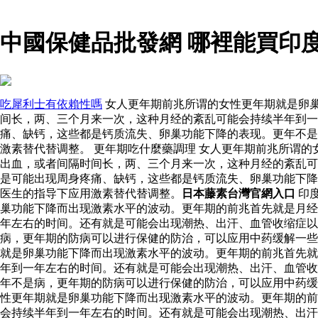
中國保健品批發網 哪裡能買印
吃犀利士有依賴性嗎
女人更年期前兆所谓的女性更年期就是卵
间长，两、三个月来一次，这种月经的紊乱可能会持续半年到一
痛、缺钙，这些都是钙质流失、卵巢功能下降的表现。更年不是
激素替代替调整。 更年期吃什麼藥調理 女人更年期前兆所谓
出血，或者间隔时间长，两、三个月来一次，这种月经的紊乱可
是可能出现周身疼痛、缺钙，这些都是钙质流失、卵巢功能下降
医生的指导下应用激素替代替调整。
日本藤素台灣官網入口
印
巢功能下降而出现激素水平的波动。更年期的前兆首先就是月经
年左右的时间。还有就是可能会出现潮热、出汗、血管收缩症以
病，更年期的防病可以进行保健的防治，可以应用中药缓解一些
就是卵巢功能下降而出现激素水平的波动。更年期的前兆首先就
年到一年左右的时间。还有就是可能会出现潮热、出汗、血管收
年不是病，更年期的防病可以进行保健的防治，可以应用中药
性更年期就是卵巢功能下降而出现激素水平的波动。更年期的前
会持续半年到一年左右的时间。还有就是可能会出现潮热、出汗