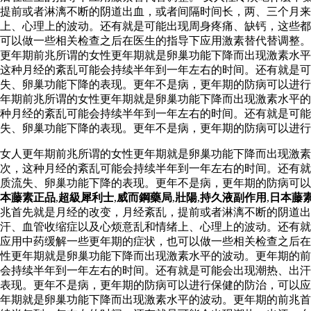
提前或者淋漓不断的阴道出血，或者间隔时间长，两、三个月
上、心理上的波动。还有就是可能出现周身疼痛、缺钙，这些都
可以做一些相关检查之后在医生的指导下应用激素替代替调整
更年期前兆所谓的女性更年期就是卵巢功能下降而出现激素水平
这种月经的紊乱可能会持续半年到一年左右的时间。还有就是可
失、卵巢功能下降的表现。更年不是病，更年期的防病可以进行
年期前兆所谓的女性更年期就是卵巢功能下降而出现激素水平的
种月经的紊乱可能会持续半年到一年左右的时间。还有就是可
失、卵巢功能下降的表现。更年不是病，更年期的防病可以进行
女人更年期前兆所谓的女性更年期就是卵巢功能下降而出现激素
次，这种月经的紊乱可能会持续半年到一年左右的时间。还有就
质流失、卵巢功能下降的表现。更年不是病，更年期的防病可
本藤素正品
,
超級犀利士
,
威而鋼藥局
,
壯陽
,
持久液副作用
,
日本藤
兆首先就是月经的改变，月经紊乱，提前或者淋漓不断的阴道
汗、血管收缩症以及心烦意乱和情绪上、心理上的波动。还有就
应用中药缓解一些更年期的症状，也可以做一些相关检查之后在
性更年期就是卵巢功能下降而出现激素水平的波动。更年期的前
会持续半年到一年左右的时间。还有就是可能会出现潮热、出汗
表现。更年不是病，更年期的防病可以进行保健的防治，可以应
年期就是卵巢功能下降而出现激素水平的波动。更年期的前兆首