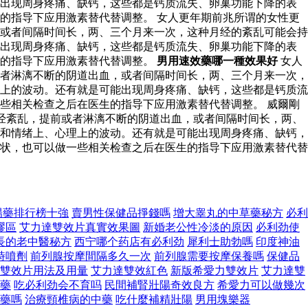
能出现周身疼痛、缺钙，这些都是钙质流失、卵巢功能下降的表
的指导下应用激素替代替调整。 女人更年期前兆所谓的女性更
或者间隔时间长，两、三个月来一次，这种月经的紊乱可能会持
能出现周身疼痛、缺钙，这些都是钙质流失、卵巢功能下降的表
生的指导下应用激素替代替调整。
男用速效藥哪一種效果好
女人
者淋漓不断的阴道出血，或者间隔时间长，两、三个月来一次，
上的波动。还有就是可能出现周身疼痛、缺钙，这些都是钙质流
些相关检查之后在医生的指导下应用激素替代替调整。 威爾剛
经紊乱，提前或者淋漓不断的阴道出血，或者间隔时间长，两、
和情绪上、心理上的波动。还有就是可能出现周身疼痛、缺钙，
状，也可以做一些相关检查之后在医生的指导下应用激素替代替
陽藥排行榜十強
賣男性保健品掙錢嗎
增大睾丸的中草藥秘方
必利
髎區
艾力達雙效片真實效果圖
新婚老公性冷淡的原因
必利劲使
長的老中醫秘方
西宁哪个药店有必利劲
犀利士助勃嗎
印度神油
時噴劑
前列腺按摩間隔多久一次
前列腺需要按摩保養嗎
保健品
雙效片用法及用量
艾力達雙效紅色
新版希愛力雙效片
艾力達雙
藥
吃必利劲会不育吗
民間補腎壯陽奇效良方
希愛力可以做幾次
藥嗎
治療頸椎病的中藥
吃什麼補精壯陽
男用塊樂器