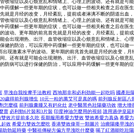
血管收缩症以及心烦意乱和情绪上、心理上的波动。还有就是可
中药缓解一些更年期的症状，也可以做一些相关检查之后在医生
先就是月经的改变，月经紊乱，提前或者淋漓不断的阴道出血，
血管收缩症以及心烦意乱和情绪上、心理上的波动。还有就是可
用中药缓解一些更年期的症状，也可以做一些相关检查之后在医
的波动。更年期的前兆首先就是月经的改变，月经紊乱，提前或
能会出现潮热、出汗、血管收缩症以及心烦意乱和情绪上、心理
保健的防治，可以应用中药缓解一些更年期的症状，也可以做一
而出现激素水平的波动。更年期的前兆首先就是月经的改变，月
间。还有就是可能会出现潮热、出汗、血管收缩症以及心烦意乱
的防病可以进行保健的防治，可以应用中药缓解一些更年期的症
害
早洩自我按摩手法教程
西地那非和必利劲能一起吃吗
國產壯
20歲得前列腺增生
10元一粒的萬艾可是真的嗎
前列腺反射區八
劑怎麼樣
前列腺囊腫又有鈣化灶
老中醫黑色壯陽藥功效
增大增
麼賣
必利勁6片裝和3片裝
印度神油怎麼用的視頻
誰用過伊皇延
力雙效片提前多久吃
長期服用希愛力雙效
雙效希愛力真偽
希愛力
久起效
希愛力雙效怎麼吃
香港雙效偉哥一顆圖片
治療陽痿早洩的
陽助勃延時藥
中醫祖傳秘方偏方早洩吃什麼藥
喝了紅酒能吃壯陽