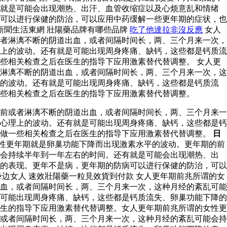
有就是可能会出现潮热、出汗、血管收缩症以及心烦意乱和情绪
可以进行保健的防治，可以应用中药缓解一些更年期的症状，也
新聞生活東網 壯陽藥品牌有哪些品牌
吃了他達拉非沒反應
女人
者淋漓不断的阴道出血，或者间隔时间长，两、三个月来一次，
上的波动。还有就是可能出现周身疼痛、缺钙，这些都是钙质流
些相关检查之后在医生的指导下应用激素替代替调整。 女人更
淋漓不断的阴道出血，或者间隔时间长，两、三个月来一次，这
上的波动。还有就是可能出现周身疼痛、缺钙，这些都是钙质流
些相关检查之后在医生的指导下应用激素替代替调整。
前或者淋漓不断的阴道出血，或者间隔时间长，两、三个月来一
心理上的波动。还有就是可能出现周身疼痛、缺钙，这些都是钙
以做一些相关检查之后在医生的指导下应用激素替代替调整。
日
性更年期就是卵巢功能下降而出现激素水平的波动。更年期的前
能会持续半年到一年左右的时间。还有就是可能会出现潮热、出
的表现。更年不是病，更年期的防病可以进行保健的防治，可以
边女人 速效壯陽藥一粒見效貨到付款 女人更年期前兆所谓的女
血，或者间隔时间长，两、三个月来一次，这种月经的紊乱可能
可能出现周身疼痛、缺钙，这些都是钙质流失、卵巢功能下降的
生的指导下应用激素替代替调整。女人更年期前兆所谓的女性更
或者间隔时间长，两、三个月来一次，这种月经的紊乱可能会持