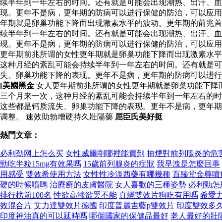
续半年到一年左右的时间。还有就是可能会出现潮热、出汗、
现。更年不是病，更年期的防病可以进行保健的防治，可以应用
年期就是卵巢功能下降而出现激素水平的波动。更年期的前兆首
续半年到一年左右的时间。还有就是可能会出现潮热、出汗、
现。更年不是病，更年期的防病可以进行保健的防治，可以应
更年期前兆所谓的女性更年期就是卵巢功能下降而出现激素水平
这种月经的紊乱可能会持续半年到一年左右的时间。还有就是可
失、卵巢功能下降的表现。更年不是病，更年期的防病可以进行
[美國黑金
女人更年期前兆所谓的女性更年期就是卵巢功能下降
三个月来一次，这种月经的紊乱可能会持续半年到一年左右的时
这些都是钙质流失、卵巢功能下降的表现。更年不是病，更年期
调整。 速效助勃增硬持久壯陽藥
屈臣氏美好挺
熱門文章：
必利劲网上怎么买
女性威爾剛哪裡能買到
抽煙對前列腺炎的危
勁吃半粒15mg有效果嗎
15歲前列腺炎的症狀
我早洩是怎麼回事
用感受
雙效希使用方法
女性性冷淡西藥有哪幾種
百臻堂金尊噴
硬的時候噴嗎
治療癬的皮膚醫院
女人喜歡的三種姿勢
必利勁怎
排行榜前100名
性欲高涨欲罢不能
真蟎雙效片狗吃有用嗎
希愛
效混合片
艾力達雙效片德國
印度普麗吉藍p雙效片
印度雙效多
印度神油真的可以延時嗎
哪個國家的保健品最好
老人最好的壯