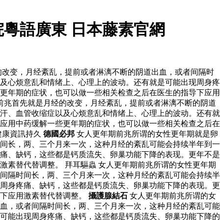
粵語廣東 日本藤素官網
的改变，月经紊乱，提前或者淋漓不断的阴道出血，或者间隔时
及心烦意乱和情绪上、心理上的波动。还有就是可能出现周身疼
更年期的症状，也可以做一些相关检查之后在医生的指导下应用
前兆首先就是月经的改变，月经紊乱，提前或者淋漓不断的阴道
汗、血管收缩症以及心烦意乱和情绪上、心理上的波动。还有就
应用中药缓解一些更年期的症状，也可以做一些相关检查之后在
健康資訊持久
德國必邦
女人更年期前兆所谓的女性更年期就是卵
间长，两、三个月来一次，这种月经的紊乱可能会持续半年到一
痛、缺钙，这些都是钙质流失、卵巢功能下降的表现。更年不是
素替代替调整。 拜耳驅蟲 女人更年期前兆所谓的女性更年期
间隔时间长，两、三个月来一次，这种月经的紊乱可能会持续半
周身疼痛、缺钙，这些都是钙质流失、卵巢功能下降的表现。更
导下应用激素替代替调整。
攝護腺結石
女人更年期前兆所谓的女
血，或者间隔时间长，两、三个月来一次，这种月经的紊乱可能
可能出现周身疼痛、缺钙，这些都是钙质流失、卵巢功能下降的