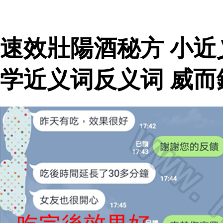
速效壯陽酒秘方 小
学近义词反义词 威而