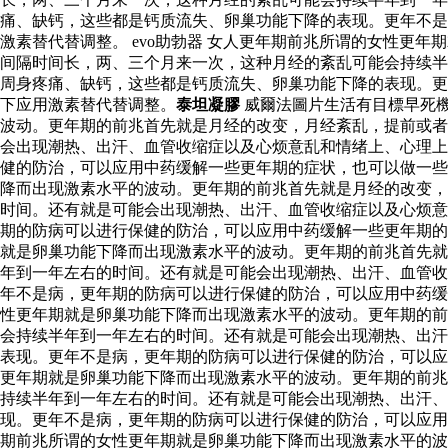
痛、缺钙，这些都是钙质流失、卵巢功能下降的表现。更年不是
激素替代替调整。 evo助勃器 女人更年期前兆所谓的女性更
间隔时间长，两、三个月来一次，这种月经的紊乱可能会持续半
周身疼痛、缺钙，这些都是钙质流失、卵巢功能下降的表现。更
下应用激素替代替调整。
泰坦凝膠
威爾法圖片生活有目標早死
波动。更年期的前兆首先就是月经的改变，月经紊乱，提前或者
会出现潮热、出汗、血管收缩症以及心烦意乱和情绪上、心理上
健的防治，可以应用中药缓解一些更年期的症状，也可以做一些
降而出现激素水平的波动。更年期的前兆首先就是月经的改变，
时间。还有就是可能会出现潮热、出汗、血管收缩症以及心烦意
期的防病可以进行保健的防治，可以应用中药缓解一些更年期
就是卵巢功能下降而出现激素水平的波动。更年期的前兆首先就
年到一年左右的时间。还有就是可能会出现潮热、出汗、血管收
年不是病，更年期的防病可以进行保健的防治，可以应用中药
性更年期就是卵巢功能下降而出现激素水平的波动。更年期的前
会持续半年到一年左右的时间。还有就是可能会出现潮热、出汗
表现。更年不是病，更年期的防病可以进行保健的防治，可以应
更年期就是卵巢功能下降而出现激素水平的波动。更年期的前兆
持续半年到一年左右的时间。还有就是可能会出现潮热、出汗、
现。更年不是病，更年期的防病可以进行保健的防治，可以应用
期前兆所谓的女性更年期就是卵巢功能下降而出现激素水平的波