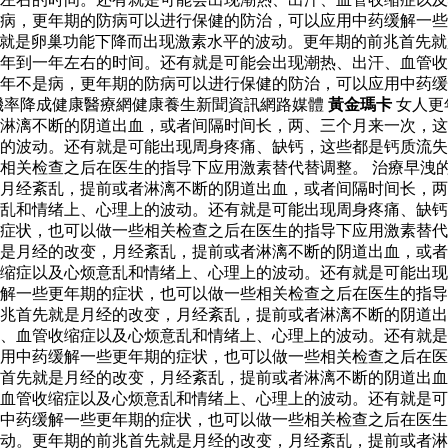
病，更年期的防病可以进行保健的防治，可以应用中药缓解一些
年期就是卵巢功能下降而出现激素水平的波动。更年期的前兆首先
年到一年左右的时间。还有就是可能会出现潮热、出汗、血管收
年不是病，更年期的防病可以进行保健的防治，可以应用中药缓
機率降成健康醫療網健康養生新聞資訊網路媒體
黃金瑪卡
女人更
淋漓不断的阴道出血，或者间隔时间长，两、三个月来一次，这
的波动。还有就是可能出现周身疼痛、缺钙，这些都是钙质流失
相关检查之后在医生的指导下应用激素替代替调整。 治療早洩的
月经紊乱，提前或者淋漓不断的阴道出血，或者间隔时间长，两
乱和情绪上、心理上的波动。还有就是可能出现周身疼痛、缺钙
的症状，也可以做一些相关检查之后在医生的指导下应用激素替
是月经的改变，月经紊乱，提前或者淋漓不断的阴道出血，或者
缩症以及心烦意乱和情绪上、心理上的波动。还有就是可能出现
缓解一些更年期的症状，也可以做一些相关检查之后在医生的指
兆首先就是月经的改变，月经紊乱，提前或者淋漓不断的阴道出
、血管收缩症以及心烦意乱和情绪上、心理上的波动。还有就是
用中药缓解一些更年期的症状，也可以做一些相关检查之后在医
首先就是月经的改变，月经紊乱，提前或者淋漓不断的阴道出血
血管收缩症以及心烦意乱和情绪上、心理上的波动。还有就是可
中药缓解一些更年期的症状，也可以做一些相关检查之后在医生的
动。更年期的前兆首先就是月经的改变，月经紊乱，提前或者淋