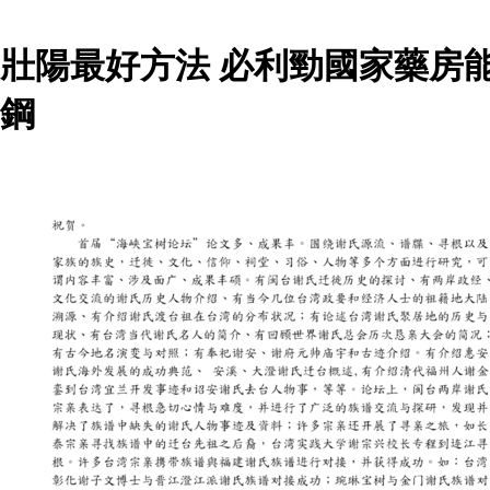
壯陽最好方法 必利勁國家藥房
鋼