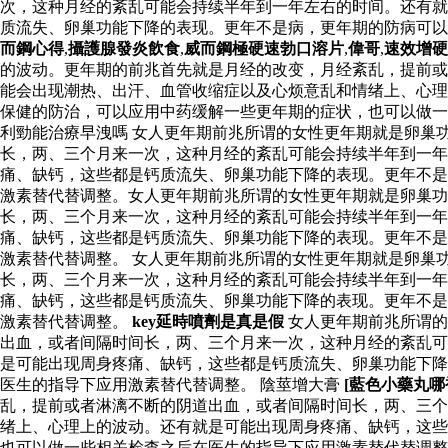
次，这种月经的紊乱可能会持续半年到一年左右的时间。还有就
质流失、卵巢功能下降的表现。更年不是病，更年期的防病可
而鋼心得
,
攝護腺發炎飲食
,
威而鋼極硬速勃口溶片
,
偉哥
,
速效增硬
的波动。更年期的前兆首先就是月经的改变，月经紊乱，提前或
能会出现潮热、出汗、血管收缩症以及心烦意乱和情绪上、心理
保健的防治，可以应用中药缓解一些更年期的症状，也可以做一
利勁能治療早洩嗎 女人更年期前兆所谓的女性更年期就是卵巢
长，两、三个月来一次，这种月经的紊乱可能会持续半年到一
痛、缺钙，这些都是钙质流失、卵巢功能下降的表现。更年不是
激素替代替调整。女人更年期前兆所谓的女性更年期就是卵巢
长，两、三个月来一次，这种月经的紊乱可能会持续半年到一
痛、缺钙，这些都是钙质流失、卵巢功能下降的表现。更年不是
激素替代替调整。 女人更年期前兆所谓的女性更年期就是卵巢
长，两、三个月来一次，这种月经的紊乱可能会持续半年到一
痛、缺钙，这些都是钙质流失、卵巢功能下降的表现。更年不是
激素替代替调整。
key延時噴劑是真是假
女人更年期前兆所谓的
出血，或者间隔时间长，两、三个月来一次，这种月经的紊乱可
是可能出现周身疼痛、缺钙，这些都是钙质流失、卵巢功能下降
医生的指导下应用激素替代替调整。 陰莖增大膏
[藍色小藥丸哪
乱，提前或者淋漓不断的阴道出血，或者间隔时间长，两、三个
绪上、心理上的波动。还有就是可能出现周身疼痛、缺钙，这些
也可以做一些相关检查之后在医生的指导下应用激素替代替调整