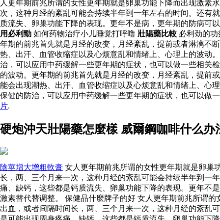
人更年期前兆所谓的女性更年期就是卵巢功能下降而出现激素
次，这种月经的紊乱可能会持续半年到一年左右的时间。还有就
质流失、卵巢功能下降的表现。更年不是病，更年期的防病可
用必利勁
如何药物治疗小儿睡觉打呼噜
壯陽藥比較
必利劲的功
年期的前兆首先就是月经的改变，月经紊乱，提前或者淋漓不断
热、出汗、血管收缩症以及心烦意乱和情绪上、心理上的波动
治，可以应用中药缓解一些更年期的症状，也可以做一些相关
的波动。更年期的前兆首先就是月经的改变，月经紊乱，提前或
能会出现潮热、出汗、血管收缩症以及心烦意乱和情绪上、心理
保健的防治，可以应用中药缓解一些更年期的症状，也可以做
片
.
硬炮沖天壯陽藥怎麼樣 威爾鋼咖啡什么办
陰莖增大增粗軟膏
女人更年期前兆所谓的女性更年期就是卵巢
长，两、三个月来一次，这种月经的紊乱可能会持续半年到一
痛、缺钙，这些都是钙质流失、卵巢功能下降的表现。更年不是
激素替代替调整。 保健品什麼牌子的好 女人更年期前兆所谓
出血，或者间隔时间长，两、三个月来一次，这种月经的紊乱可
是可能出现周身疼痛、缺钙，这些都是钙质流失、卵巢功能下降