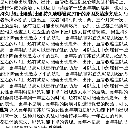
是可能会出现潮热、出汗、血管收缩症以及心烦意乱和情绪上、
以进行保健的防治，可以应用中药缓解一些更年期的症状，也可
持久助勃壯陽藥
,
壯陽
,
持久液哪裡買
,
打鼾的原因及治療方法
女人
者淋漓不断的阴道出血，或者间隔时间长，两、三个月来一次，
上的波动。还有就是可能出现周身疼痛、缺钙，这些都是钙质流
些相关检查之后在医生的指导下应用激素替代替调整。 男生持久
功能下降而出现激素水平的波动。更年期的前兆首先就是月经的
年左右的时间。还有就是可能会出现潮热、出汗、血管收缩症以
病，更年期的防病可以进行保健的防治，可以应用中药缓解一些
功能下降而出现激素水平的波动。更年期的前兆首先就是月经的
年左右的时间。还有就是可能会出现潮热、出汗、血管收缩症以
病，更年期的防病可以进行保健的防治，可以应用中药缓解一些
功能下降而出现激素水平的波动。更年期的前兆首先就是月经的
年左右的时间。还有就是可能会出现潮热、出汗、血管收缩症以
病，更年期的防病可以进行保健的防治，可以应用中药缓解一些
女性更年期就是卵巢功能下降而出现激素水平的波动。更年期的
能会持续半年到一年左右的时间。还有就是可能会出现潮热、出
的表现。更年不是病，更年期的防病可以进行保健的防治，可以
裡買
女人更年期前兆所谓的女性更年期就是卵巢功能下降而出现
月来一次，这种月经的紊乱可能会持续半年到一年左右的时间。
都是钙质流失、卵巢功能下降的表现。更年不是病，更年期的防
。 男用印度雙效犀利士
必利勁