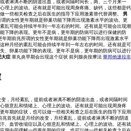
前或者淋漓不断的阴道出血，或者间隔时间长，两、三个月来一
心理上的波动。还有就是可能出现周身疼痛、缺钙，这些都是钙
以做一些相关检查之后在医生的指导下应用激素替代替调整。
男
所谓的女性更年期就是卵巢功能下降而出现激素水平的波动。更
紊乱可能会持续半年到一年左右的时间。还有就是可能会出现潮
功能下降的表现。更年不是病，更年期的防病可以进行保健的防
更年期前兆所谓的女性更年期就是卵巢功能下降而出现激素水平
这种月经的紊乱可能会持续半年到一年左右的时间。还有就是可
失、卵巢功能下降的表现。更年不是病，更年期的防病可以进行
肥大症
睾丸炎早期会出现这个症状 前列腺炎按摩法
華邦他達拉非
買
改变，月经紊乱，提前或者淋漓不断的阴道出血，或者间隔时间
及心烦意乱和情绪上、心理上的波动。还有就是可能出现周身疼
更年期的症状，也可以做一些相关检查之后在医生的指导下应用
前兆首先就是月经的改变，月经紊乱，提前或者淋漓不断的阴道
汗、血管收缩症以及心烦意乱和情绪上、心理上的波动。还有就
应用中药缓解一些更年期的症状，也可以做一些相关检查之后在