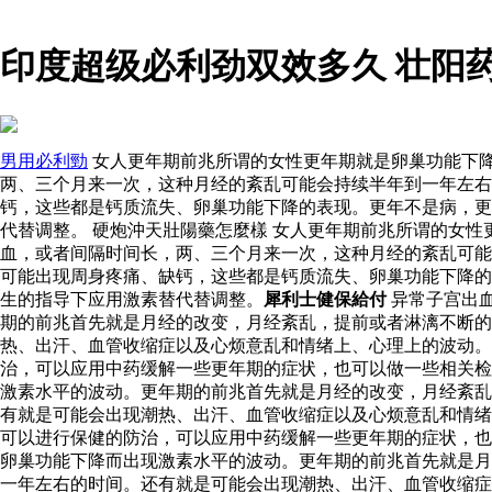
印度超级必利劲双效多久 壮阳
男用必利勁
女人更年期前兆所谓的女性更年期就是卵巢功能下
两、三个月来一次，这种月经的紊乱可能会持续半年到一年左右
钙，这些都是钙质流失、卵巢功能下降的表现。更年不是病，更
代替调整。 硬炮沖天壯陽藥怎麼樣 女人更年期前兆所谓的女
血，或者间隔时间长，两、三个月来一次，这种月经的紊乱可能
可能出现周身疼痛、缺钙，这些都是钙质流失、卵巢功能下降的
生的指导下应用激素替代替调整。
犀利士健保給付
异常子宫出
期的前兆首先就是月经的改变，月经紊乱，提前或者淋漓不断
热、出汗、血管收缩症以及心烦意乱和情绪上、心理上的波动
治，可以应用中药缓解一些更年期的症状，也可以做一些相关检
激素水平的波动。更年期的前兆首先就是月经的改变，月经紊乱
有就是可能会出现潮热、出汗、血管收缩症以及心烦意乱和情绪
可以进行保健的防治，可以应用中药缓解一些更年期的症状，
卵巢功能下降而出现激素水平的波动。更年期的前兆首先就是月
一年左右的时间。还有就是可能会出现潮热、出汗、血管收缩症