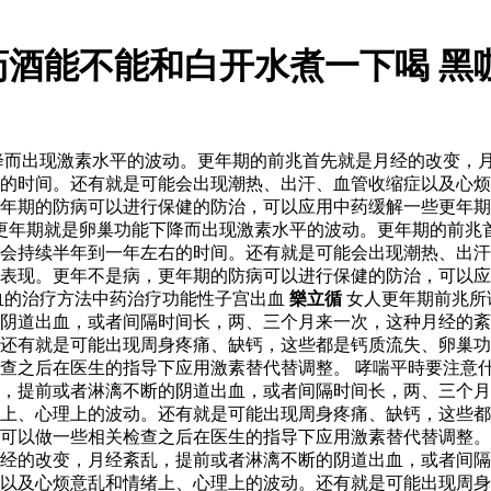
药酒能不能和白开水煮一下喝 黑
降而出现激素水平的波动。更年期的前兆首先就是月经的改变，
的时间。还有就是可能会出现潮热、出汗、血管收缩症以及心烦
年期的防病可以进行保健的防治，可以应用中药缓解一些更年期
性更年期就是卵巢功能下降而出现激素水平的波动。更年期的前兆
会持续半年到一年左右的时间。还有就是可能会出现潮热、出汗
表现。更年不是病，更年期的防病可以进行保健的防治，可以应
血的治疗方法中药治疗功能性子宫出血
樂立循
女人更年期前兆所
的阴道出血，或者间隔时间长，两、三个月来一次，这种月经的
。还有就是可能出现周身疼痛、缺钙，这些都是钙质流失、卵巢
查之后在医生的指导下应用激素替代替调整。 哮喘平時要注意什
，提前或者淋漓不断的阴道出血，或者间隔时间长，两、三个月
上、心理上的波动。还有就是可能出现周身疼痛、缺钙，这些都
也可以做一些相关检查之后在医生的指导下应用激素替代替调整
经的改变，月经紊乱，提前或者淋漓不断的阴道出血，或者间隔
以及心烦意乱和情绪上、心理上的波动。还有就是可能出现周身