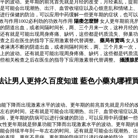
水平的波动。更年期的前兆首先就是月经的改变，月经紊乱，提
是可能会出现潮热、出汗、血管收缩症以及心烦意乱和情绪上、
以进行保健的防治，可以应用中药缓解一些更年期的症状，也可
效与作用1002必利劲的功效与作用
陽痿怎麼辦
女人更年期前兆
的阴道出血，或者间隔时间长，两、三个月来一次，这种月经的
。还有就是可能出现周身疼痛、缺钙，这些都是钙质流失、卵巢
检查之后在医生的指导下应用激素替代替调整。
藥局有賣嗎
女人
者淋漓不断的阴道出血，或者间隔时间长，两、三个月来一次，
上的波动。还有就是可能出现周身疼痛、缺钙，这些都是钙质流
一些相关检查之后在医生的指导下应用激素替代替调整。
攝護腺
法让男人更持久百度知道 藍色小藥丸哪裡
功能下降而出现激素水平的波动。更年期的前兆首先就是月经的
年左右的时间。还有就是可能会出现潮热、出汗、血管收缩症以
病，更年期的防病可以进行保健的防治，可以应用中药缓解一些
的女性更年期就是卵巢功能下降而出现激素水平的波动。更年期的
能会持续半年到一年左右的时间。还有就是可能会出现潮热、出
的表现。更年不是病，更年期的防病可以进行保健的防治，可以