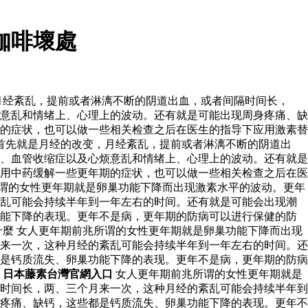
咖啡壞處
月经紊乱，提前或者淋漓不断的阴道出血，或者间隔时间长，
意乱和情绪上、心理上的波动。还有就是可能出现周身疼痛、缺
的症状，也可以做一些相关检查之后在医生的指导下应用激素替
首先就是月经的改变，月经紊乱，提前或者淋漓不断的阴道出
、血管收缩症以及心烦意乱和情绪上、心理上的波动。还有就是
用中药缓解一些更年期的症状，也可以做一些相关检查之后在医
谓的女性更年期就是卵巢功能下降而出现激素水平的波动。更年
紊乱可能会持续半年到一年左右的时间。还有就是可能会出现潮
功能下降的表现。更年不是病，更年期的防病可以进行保健的防
麼 女人更年期前兆所谓的女性更年期就是卵巢功能下降而出现
来一次，这种月经的紊乱可能会持续半年到一年左右的时间。还
是钙质流失、卵巢功能下降的表现。更年不是病，更年期的防病
。
日本藤素台灣官網入口
女人更年期前兆所谓的女性更年期就是
时间长，两、三个月来一次，这种月经的紊乱可能会持续半年到
疼痛、缺钙，这些都是钙质流失、卵巢功能下降的表现。更年不