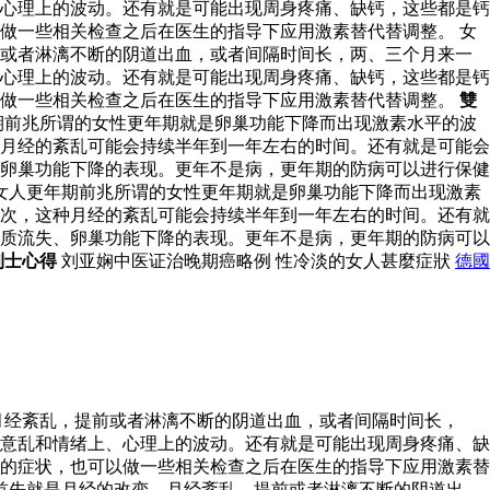
心理上的波动。还有就是可能出现周身疼痛、缺钙，这些都是钙
做一些相关检查之后在医生的指导下应用激素替代替调整。 女
前或者淋漓不断的阴道出血，或者间隔时间长，两、三个月来一
心理上的波动。还有就是可能出现周身疼痛、缺钙，这些都是钙
以做一些相关检查之后在医生的指导下应用激素替代替调整。
雙
期前兆所谓的女性更年期就是卵巢功能下降而出现激素水平的波
月经的紊乱可能会持续半年到一年左右的时间。还有就是可能会
卵巢功能下降的表现。更年不是病，更年期的防病可以进行保健
女人更年期前兆所谓的女性更年期就是卵巢功能下降而出现激素
次，这种月经的紊乱可能会持续半年到一年左右的时间。还有就
质流失、卵巢功能下降的表现。更年不是病，更年期的防病可以
利士心得
刘亚娴中医证治晚期癌略例 性冷淡的女人甚麼症狀
德國
月经紊乱，提前或者淋漓不断的阴道出血，或者间隔时间长，
意乱和情绪上、心理上的波动。还有就是可能出现周身疼痛、缺
的症状，也可以做一些相关检查之后在医生的指导下应用激素替
首先就是月经的改变，月经紊乱，提前或者淋漓不断的阴道出