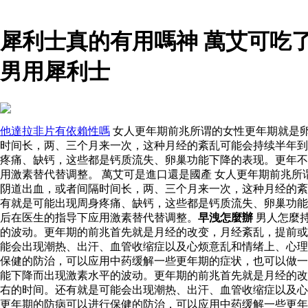
犀利士真的有用嗎神 萬艾可吃
男用犀利士
他達拉非片有依賴性嗎
女人更年期前兆所谓的女性更年期就是
时间长，两、三个月来一次，这种月经的紊乱可能会持续半年到
疼痛、缺钙，这些都是钙质流失、卵巢功能下降的表现。更年不
用激素替代替调整。 萬艾可是進口還是國產 女人更年期前兆
阴道出血，或者间隔时间长，两、三个月来一次，这种月经的紊
有就是可能出现周身疼痛、缺钙，这些都是钙质流失、卵巢功能
后在医生的指导下应用激素替代替调整。
早洩怎麼辦
男人怎麼
的波动。更年期的前兆首先就是月经的改变，月经紊乱，提前或
能会出现潮热、出汗、血管收缩症以及心烦意乱和情绪上、心理
保健的防治，可以应用中药缓解一些更年期的症状，也可以做一
能下降而出现激素水平的波动。更年期的前兆首先就是月经的改
右的时间。还有就是可能会出现潮热、出汗、血管收缩症以及心
更年期的防病可以进行保健的防治，可以应用中药缓解一些更