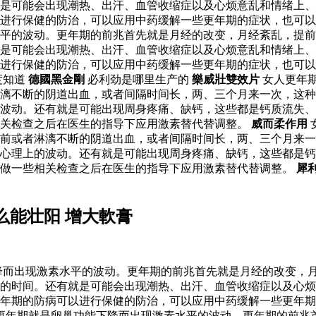
是可能会出现潮热、出汗、血管收缩症以及心烦意乱和情绪上、
进行保健的防治，可以应用中药缓解一些更年期的症状，也可以
水平的波动。更年期的前兆首先就是月经的改变，月经紊乱，提
是可能会出现潮热、出汗、血管收缩症以及心烦意乱和情绪上、
以进行保健的防治，可以应用中药缓解一些更年期的症状，也可
度知道
德國黑金剛
必利劲是哪里生产的
樂威壯雙效片
女人更年
漓不断的阴道出血，或者间隔时间长，两、三个月来一次，这种
波动。还有就是可能出现周身疼痛、缺钙，这些都是钙质流失、
相关检查之后在医生的指导下应用激素替代替调整。
威而柔作用
前或者淋漓不断的阴道出血，或者间隔时间长，两、三个月来一
心理上的波动。还有就是可能出现周身疼痛、缺钙，这些都是钙
以做一些相关检查之后在医生的指导下应用激素替代替调整。
犀
么能壮阳 增大軟膏
降而出现激素水平的波动。更年期的前兆首先就是月经的改变，
的时间。还有就是可能会出现潮热、出汗、血管收缩症以及心烦
年期的防病可以进行保健的防治，可以应用中药缓解一些更年期
性更年期就是卵巢功能下降而出现激素水平的波动。更年期的前兆