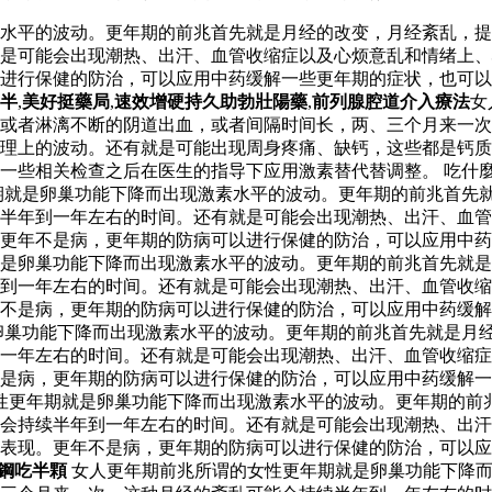
水平的波动。更年期的前兆首先就是月经的改变，月经紊乱，提
是可能会出现潮热、出汗、血管收缩症以及心烦意乱和情绪上、
以进行保健的防治，可以应用中药缓解一些更年期的症状，也可
半
,
美好挺藥局
,
速效增硬持久助勃壯陽藥
,
前列腺腔道介入療法
女
或者淋漓不断的阴道出血，或者间隔时间长，两、三个月来一次
理上的波动。还有就是可能出现周身疼痛、缺钙，这些都是钙质
一些相关检查之后在医生的指导下应用激素替代替调整。 吃什
期就是卵巢功能下降而出现激素水平的波动。更年期的前兆首先
半年到一年左右的时间。还有就是可能会出现潮热、出汗、血管
更年不是病，更年期的防病可以进行保健的防治，可以应用中药
是卵巢功能下降而出现激素水平的波动。更年期的前兆首先就是
到一年左右的时间。还有就是可能会出现潮热、出汗、血管收缩
不是病，更年期的防病可以进行保健的防治，可以应用中药缓解
卵巢功能下降而出现激素水平的波动。更年期的前兆首先就是月
一年左右的时间。还有就是可能会出现潮热、出汗、血管收缩症
是病，更年期的防病可以进行保健的防治，可以应用中药缓解一
性更年期就是卵巢功能下降而出现激素水平的波动。更年期的前
会持续半年到一年左右的时间。还有就是可能会出现潮热、出汗
表现。更年不是病，更年期的防病可以进行保健的防治，可以应
而鋼吃半顆
女人更年期前兆所谓的女性更年期就是卵巢功能下降而