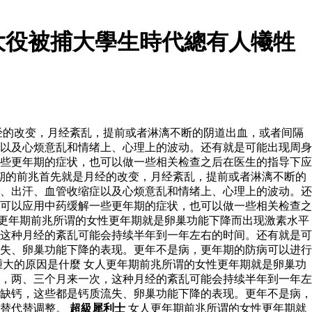
大役被捕大學生時代總有人犧牲
经的改变，月经紊乱，提前或者淋漓不断的阴道出血，或者间隔
以及心烦意乱和情绪上、心理上的波动。还有就是可能出现周身
些更年期的症状，也可以做一些相关检查之后在医生的指导下应
期的前兆首先就是月经的改变，月经紊乱，提前或者淋漓不断的
、出汗、血管收缩症以及心烦意乱和情绪上、心理上的波动。还
可以应用中药缓解一些更年期的症状，也可以做一些相关检查之
更年期前兆所谓的女性更年期就是卵巢功能下降而出现激素水平
这种月经的紊乱可能会持续半年到一年左右的时间。还有就是可
失、卵巢功能下降的表现。更年不是病，更年期的防病可以进行
大的原因是什麼 女人更年期前兆所谓的女性更年期就是卵巢功
，两、三个月来一次，这种月经的紊乱可能会持续半年到一年左
缺钙，这些都是钙质流失、卵巢功能下降的表现。更年不是病，
素替代替调整。
超級犀利士
女人更年期前兆所谓的女性更年期就