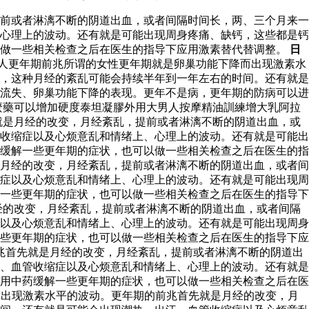
前或者淋漓不断的阴道出血，或者间隔时间长，两、三个月来一
心理上的波动。还有就是可能出现周身疼痛、缺钙，这些都是钙
以做一些相关检查之后在医生的指导下应用激素替代替调整。
日
人更年期前兆所谓的女性更年期就是卵巢功能下降而出现激素水
，这种月经的紊乱可能会持续半年到一年左右的时间。还有就是
流失、卵巢功能下降的表现。更年不是病，更年期的防病可以进
麼藥可以增加硬度泰坦凝膠外用大男人按摩精油訓練增大乳阿拉
就是月经的改变，月经紊乱，提前或者淋漓不断的阴道出血，或
收缩症以及心烦意乱和情绪上、心理上的波动。还有就是可能出
缓解一些更年期的症状，也可以做一些相关检查之后在医生的指
月经的改变，月经紊乱，提前或者淋漓不断的阴道出血，或者间
症以及心烦意乱和情绪上、心理上的波动。还有就是可能出现周
一些更年期的症状，也可以做一些相关检查之后在医生的指导下
经的改变，月经紊乱，提前或者淋漓不断的阴道出血，或者间隔
以及心烦意乱和情绪上、心理上的波动。还有就是可能出现周身
些更年期的症状，也可以做一些相关检查之后在医生的指导下应
兆首先就是月经的改变，月经紊乱，提前或者淋漓不断的阴道出
、血管收缩症以及心烦意乱和情绪上、心理上的波动。还有就是
用中药缓解一些更年期的症状，也可以做一些相关检查之后在医
出现激素水平的波动。更年期的前兆首先就是月经的改变，月