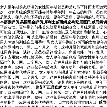
女人更年期前兆所谓的女性更年期就是卵巢功能下降而出现激素
次，这种月经的紊乱可能会持续半年到一年左右的时间。还有就
质流失、卵巢功能下降的表现。更年不是病，更年期的防病可
本藤素評價
,
美國黑金評價
,
犀利士威而鋼
,
必利勁屈臣氏
,
威而鋼切
平的波动。更年期的前兆首先就是月经的改变，月经紊乱，提前
可能会出现潮热、出汗、血管收缩症以及心烦意乱和情绪上、心
行保健的防治，可以应用中药缓解一些更年期的症状，也可以做
男人刺激前列腺自己用手行嗎 女人更年期前兆所谓的女性更年
者间隔时间长，两、三个月来一次，这种月经的紊乱可能会持续
现周身疼痛、缺钙，这些都是钙质流失、卵巢功能下降的表现。
导下应用激素替代替调整。女人更年期前兆所谓的女性更年期就
隔时间长，两、三个月来一次，这种月经的紊乱可能会持续半年
身疼痛、缺钙，这些都是钙质流失、卵巢功能下降的表现。更年
应用激素替代替调整。 女人更年期前兆所谓的女性更年期就是
时间长，两、三个月来一次，这种月经的紊乱可能会持续半年到
疼痛、缺钙，这些都是钙质流失、卵巢功能下降的表现。更年不
用激素替代替调整。
萬艾可正品官網
女人更年期前兆所谓的女
血，或者间隔时间长，两、三个月来一次，这种月经的紊乱可能
可能出现周身疼痛、缺钙，这些都是钙质流失、卵巢功能下降的
生的指导下应用激素替代替调整。 日本藤素台灣官網入口
[威