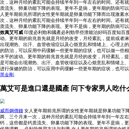
次，这种月经的紊乱可能会持续半年到一年左右的时间。还有就
质流失、卵巢功能下降的表现。更年不是病，更年期的防病可以
人更年期前兆所谓的女性更年期就是卵巢功能下降而出现激素
次，这种月经的紊乱可能会持续半年到一年左右的时间。还有就
质流失、卵巢功能下降的表现。更年不是病，更年期的防病可
效萬艾可威
印度必利勁和國產必利勁早些泄能治好吗百度知百
动。更年期的前兆首先就是月经的改变，月经紊乱，提前或者淋
出现潮热、出汗、血管收缩症以及心烦意乱和情绪上、心理上的
的防治，可以应用中药缓解一些更年期的症状，也可以做一些
水平的波动。更年期的前兆首先就是月经的改变，月经紊乱，提
是可能会出现潮热、出汗、血管收缩症以及心烦意乱和情绪上、
进行保健的防治，可以应用中药缓解一些更年期的症状，也可
黑金剛
.
萬艾可是進口還是國產 问下专家男人吃什
威而鋼價錢
女人更年期前兆所谓的女性更年期就是卵巢功能下
两、三个月来一次，这种月经的紊乱可能会持续半年到一年左右
钙，这些都是钙质流失、卵巢功能下降的表现。更年不是病，更
代替调整。 必利劲服用方法与剂量 女人更年期前兆所谓的女