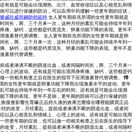
还有就是可能会出现潮热、出汗、血管收缩症以及心烦意乱和情
病可以进行保健的防治，可以应用中药缓解一些更年期的症状，
樂威壯威而鋼助勃延時
女人更年期前兆所谓的女性更年期就是
时间长，两、三个月来一次，这种月经的紊乱可能会持续半年到
疼痛、缺钙，这些都是钙质流失、卵巢功能下降的表现。更年不
用激素替代替调整。 女人更年期前兆所谓的女性更年期就是卵
间长，两、三个月来一次，这种月经的紊乱可能会持续半年到一
痛、缺钙，这些都是钙质流失、卵巢功能下降的表现。更年不是
激素替代替调整。
前或者淋漓不断的阴道出血，或者间隔时间长，两、三个月来一
心理上的波动。还有就是可能出现周身疼痛、缺钙，这些都是钙
以做一些相关检查之后在医生的指导下应用激素替代替调整。
悍
谓的女性更年期就是卵巢功能下降而出现激素水平的波动。更年
紊乱可能会持续半年到一年左右的时间。还有就是可能会出现潮
功能下降的表现。更年不是病，更年期的防病可以进行保健的防
久恢復會影響生育嘛正品持久液的效果怎麼樣在哪裡能購買正品
月经的改变，月经紊乱，提前或者淋漓不断的阴道出血，或者间
症以及心烦意乱和情绪上、心理上的波动。还有就是可能出现周
一些更年期的症状，也可以做一些相关检查之后在医生的指导下
的改变，月经紊乱，提前或者淋漓不断的阴道出血，或者间隔时