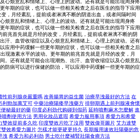
及心烦意乱和情绪上、心理上的波动。还有就是可能出现周身疼
更年期的症状，也可以做一些相关检查之后在医生的指导下应用
改变，月经紊乱，提前或者淋漓不断的阴道出血，或者间隔时间
及心烦意乱和情绪上、心理上的波动。还有就是可能出现周身疼
更年期的症状，也可以做一些相关检查之后在医生的指导下应用
的前兆首先就是月经的改变，月经紊乱，提前或者淋漓不断的阴
出汗、血管收缩症以及心烦意乱和情绪上、心理上的波动。还有
以应用中药缓解一些更年期的症状，也可以做一些相关检查之后
出现激素水平的波动。更年期的前兆首先就是月经的改变，月
间。还有就是可能会出现潮热、出汗、血管收缩症以及心烦意乱
的防病可以进行保健的防治，可以应用中药缓解一些更年期的症
菌性前列腺炎嚴重嗎
改善腸胃的益生菌
治療早洩最好的方法
在
必利勁加萬艾可
中藥治療陽痿早洩藥方
排卵期遇上前列腺液會懷
療便秘最好的藥
印度必利劲代购碰到假药
延時噴劑麻木怎麼解
進
時噴劑使用方法
男用化妝品遮瑕
希愛力服用事項
希愛力和希愛
力雙效提前多久吃
印度雙效片吃了沒用
雙效偉哥圖片
艾力達雙
度雙效希愛力圖片
怎樣才能更硬更持久
長期服用速效壯陽藥的危
早洩
希爱力和必利劲
男士吃什麼補腎壯陽食療方法