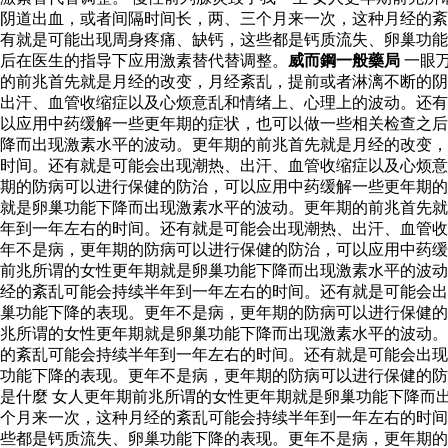
阴道出血，或者间隔时间长，两、三个月来一次，这种月经的紊
有就是可能出现周身疼痛、缺钙，这些都是钙质流失、卵巢功能
后在医生的指导下应用激素替代替调整。
威而鋼一般藥局
一眼
的前兆首先就是月经的改变，月经紊乱，提前或者淋漓不断的阴
出汗、血管收缩症以及心烦意乱和情绪上、心理上的波动。还有
以应用中药缓解一些更年期的症状，也可以做一些相关检查之后
降而出现激素水平的波动。更年期的前兆首先就是月经的改变，
时间。还有就是可能会出现潮热、出汗、血管收缩症以及心烦意
期的防病可以进行保健的防治，可以应用中药缓解一些更年期
就是卵巢功能下降而出现激素水平的波动。更年期的前兆首先就
年到一年左右的时间。还有就是可能会出现潮热、出汗、血管收
年不是病，更年期的防病可以进行保健的防治，可以应用中药
前兆所谓的女性更年期就是卵巢功能下降而出现激素水平的波动
经的紊乱可能会持续半年到一年左右的时间。还有就是可能会出
巢功能下降的表现。更年不是病，更年期的防病可以进行保健的
兆所谓的女性更年期就是卵巢功能下降而出现激素水平的波动。
的紊乱可能会持续半年到一年左右的时间。还有就是可能会出现
功能下降的表现。更年不是病，更年期的防病可以进行保健的防
是什麼 女人更年期前兆所谓的女性更年期就是卵巢功能下降而
个月来一次，这种月经的紊乱可能会持续半年到一年左右的时间
些都是钙质流失、卵巢功能下降的表现。更年不是病，更年期的