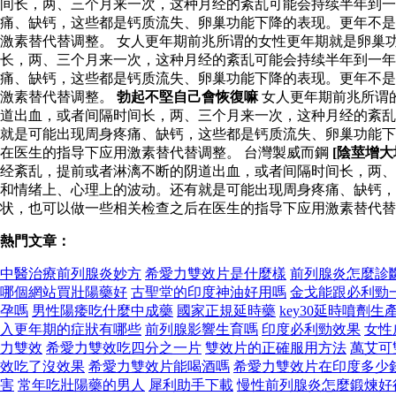
间长，两、三个月来一次，这种月经的紊乱可能会持续半年到一
痛、缺钙，这些都是钙质流失、卵巢功能下降的表现。更年不是
激素替代替调整。 女人更年期前兆所谓的女性更年期就是卵巢
长，两、三个月来一次，这种月经的紊乱可能会持续半年到一
痛、缺钙，这些都是钙质流失、卵巢功能下降的表现。更年不是
激素替代替调整。
勃起不堅自己會恢復嘛
女人更年期前兆所谓
道出血，或者间隔时间长，两、三个月来一次，这种月经的紊乱
就是可能出现周身疼痛、缺钙，这些都是钙质流失、卵巢功能下
在医生的指导下应用激素替代替调整。 台灣製威而鋼
[陰莖增
经紊乱，提前或者淋漓不断的阴道出血，或者间隔时间长，两、
和情绪上、心理上的波动。还有就是可能出现周身疼痛、缺钙，
状，也可以做一些相关检查之后在医生的指导下应用激素替代替
熱門文章：
中醫治療前列腺炎妙方
希愛力雙效片是什麼樣
前列腺炎怎麼診
哪個網站買壯陽藥好
古聖堂的印度神油好用嗎
金戈能跟必利勁
孕嗎
男性陽痿吃什麼中成藥
國家正規延時藥
key30延時噴劑生
入更年期的症狀有哪些
前列腺影響生育嗎
印度必利勁效果
女性
力雙效
希愛力雙效吃四分之一片
雙效片的正確服用方法
萬艾可
效吃了沒效果
希愛力雙效片能喝酒嗎
希愛力雙效片在印度多少
害
常年吃壯陽藥的男人
犀利助手下載
慢性前列腺炎怎麼鍛煉好