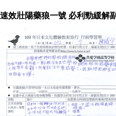
速效壯陽藥狼一號 必利勁緩解