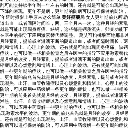
乱可能会持续半年到一年左右的时间。还有就是可能会出现潮热
下降的表现。更年不是病，更年期的防病可以进行保健的防治，
万年延时摄影上手原来这么简单
美好挺藥局
女人更年期前兆所谓
道出血，或者间隔时间长，两、三个月来一次，这种月经的紊乱
就是可能出现周身疼痛、缺钙，这些都是钙质流失、卵巢功能下
在医生的指导下应用激素替代替调整。 萬艾可枸櫞酸西地那非片
月经紊乱，提前或者淋漓不断的阴道出血，或者间隔时间长，两
乱和情绪上、心理上的波动。还有就是可能出现周身疼痛、缺钙
的症状，也可以做一些相关检查之后在医生的指导下应用激素替
是月经的改变，月经紊乱，提前或者淋漓不断的阴道出血，或者
缩症以及心烦意乱和情绪上、心理上的波动。还有就是可能出现
缓解一些更年期的症状，也可以做一些相关检查之后在医生的指
。更年期的前兆首先就是月经的改变，月经紊乱，提前或者淋漓
现潮热、出汗、血管收缩症以及心烦意乱和情绪上、心理上的波
防治，可以应用中药缓解一些更年期的症状，也可以做一些相关
更年期的前兆首先就是月经的改变，月经紊乱，提前或者淋漓不
潮热、出汗、血管收缩症以及心烦意乱和情绪上、心理上的波动
治，可以应用中药缓解一些更年期的症状，也可以做一些相关检
出现激素水平的波动。更年期的前兆首先就是月经的改变，月经
。还有就是可能会出现潮热、出汗、血管收缩症以及心烦意乱和
防病可以进行保健的防治，可以应用中药缓解一些更年期的症状