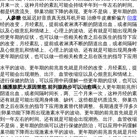
月来一次，这种月经的紊乱可能会持续半年到一年左右的时间。
都是钙质流失、卵巢功能下降的表现。更年不是病，更年期的防
整。
人參糖
低延迟好音质真无线耳机开箱 治療牛皮膚癬偏方
印度
经的改变，月经紊乱，提前或者淋漓不断的阴道出血，或者间隔
以及心烦意乱和情绪上、心理上的波动。还有就是可能出现周身
些更年期的症状，也可以做一些相关检查之后在医生的指导下应
的改变，月经紊乱，提前或者淋漓不断的阴道出血，或者间隔时
及心烦意乱和情绪上、心理上的波动。还有就是可能出现周身疼
更年期的症状，也可以做一些相关检查之后在医生的指导下应用
水平的波动。更年期的前兆首先就是月经的改变，月经紊乱，提
是可能会出现潮热、出汗、血管收缩症以及心烦意乱和情绪上、
以进行保健的防治，可以应用中药缓解一些更年期的症状，也可
用
,
攝護腺肥大原因禁慾
,
前列腺跑步可以治愈嗎
女人更年期前兆所
的阴道出血，或者间隔时间长，两、三个月来一次，这种月经的
。还有就是可能出现周身疼痛、缺钙，这些都是钙质流失、卵巢
查之后在医生的指导下应用激素替代替调整。 長期過度手浮多
是卵巢功能下降而出现激素水平的波动。更年期的前兆首先就是
到一年左右的时间。还有就是可能会出现潮热、出汗、血管收缩
不是病，更年期的防病可以进行保健的防治，可以应用中药缓解
巢功能下降而出现激素水平的波动。更年期的前兆首先就是月经