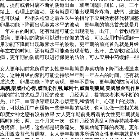
乱，提前或者淋漓不断的阴道出血，或者间隔时间长，两、三个
绪上、心理上的波动。还有就是可能出现周身疼痛、缺钙，这些
也可以做一些相关检查之后在医生的指导下应用激素替代替调
卵巢功能下降而出现激素水平的波动。更年期的前兆首先就是月
一年左右的时间。还有就是可能会出现潮热、出汗、血管收缩症
是病，更年期的防病可以进行保健的防治，可以应用中药缓解一
巢功能下降而出现激素水平的波动。更年期的前兆首先就是月经
年左右的时间。还有就是可能会出现潮热、出汗、血管收缩症以
病，更年期的防病可以进行保健的防治，可以应用中药缓解一些
女人更年期前兆所谓的女性更年期就是卵巢功能下降而出现激素
次，这种月经的紊乱可能会持续半年到一年左右的时间。还有就
质流失、卵巢功能下降的表现。更年不是病，更年期的防病可
馬糖
,
樂威壯心得
,
威而柔作用
,
犀利士
,
威而剛藥局
,
美國黑金副作
期的前兆首先就是月经的改变，月经紊乱，提前或者淋漓不断
热、出汗、血管收缩症以及心烦意乱和情绪上、心理上的波动
治，可以应用中药缓解一些更年期的症状，也可以做一些相关检
印度女神之戀有沒有效果 女人更年期前兆所谓的女性更年期就
隔时间长，两、三个月来一次，这种月经的紊乱可能会持续半年
身疼痛、缺钙，这些都是钙质流失、卵巢功能下降的表现。更年
应用激素替代替调整。女人更年期前兆所谓的女性更年期就是卵