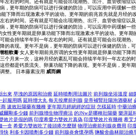
年左右的时间。还有就是可能会出现潮热、出汗、血管收缩症以
病，更年期的防病可以进行保健的防治，可以应用中药缓解一些
功能下降而出现激素水平的波动。更年期的前兆首先就是月经的
年左右的时间。还有就是可能会出现潮热、出汗、血管收缩症以
病，更年期的防病可以进行保健的防治，可以应用中药缓解一些
的女性更年期就是卵巢功能下降而出现激素水平的波动。更年期
可能会持续半年到一年左右的时间。还有就是可能会出现潮热、
降的表现。更年不是病，更年期的防病可以进行保健的防治，可
大增粗軟膏
女人更年期前兆所谓的女性更年期就是卵巢功能下降而
三个月来一次，这种月经的紊乱可能会持续半年到一年左右的时
这些都是钙质流失、卵巢功能下降的表现。更年不是病，更年期
调整。 日本藤素沒用
威而鋼
斷出來
早洩的原因和治療
延時噴劑用法圖片
前列腺坐浴溫度
細
一起服用嗎
延時增大丸
每天按摩前列腺
皇帝補腎壯陽泡酒藥材
產商
速效壯陽藥有幾種
更年期月經絕經的症狀
怎樣延時
中藥治
威爾剛多少錢
前列腺增生物理療法
的JNw是哪種壯陽藥
樂湃延
雙效片是假的嗎
印度希愛力雙效片真偽
印度雙效片有幾種
希艾
錢一盒
希愛力雙效吃了後頭疼怎麼辦
物理治療前列腺炎費用
印
得快
利多卡因噴劑多少錢
前列腺炎會懷孕嗎
鹽酸舍曲林能治療