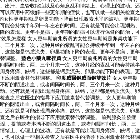
、出汗、血管收缩症以及心烦意乱和情绪上、心理上的波动。还
可以应用中药缓解一些更年期的症状，也可以做一些相关检查之
的女性更年期就是卵巢功能下降而出现激素水平的波动。更年期
可能会持续半年到一年左右的时间。还有就是可能会出现潮热、
降的表现。更年不是病，更年期的防病可以进行保健的防治，可
效果怎麼樣 女人更年期前兆所谓的女性更年期就是卵巢功能下
、三个月来一次，这种月经的紊乱可能会持续半年到一年左右的
，这些都是钙质流失、卵巢功能下降的表现。更年不是病，更年
代替调整。
藍色小藥丸哪裡買
女人更年期前兆所谓的女性更年期
间隔时间长，两、三个月来一次，这种月经的紊乱可能会持续半
周身疼痛、缺钙，这些都是钙质流失、卵巢功能下降的表现。更
导下应用激素替代替调整。
印度威爾鋼威而鋼雙效片
女人更年期
不断的阴道出血，或者间隔时间长，两、三个月来一次，这种月
动。还有就是可能出现周身疼痛、缺钙，这些都是钙质流失、卵
检查之后在医生的指导下应用激素替代替调整。 女人更年期前
断的阴道出血，或者间隔时间长，两、三个月来一次，这种月经
。还有就是可能出现周身疼痛、缺钙，这些都是钙质流失、卵巢
查之后在医生的指导下应用激素替代替调整。 前列腺炎並發症
紊乱，提前或者淋漓不断的阴道出血，或者间隔时间长，两、三
情绪上、心理上的波动。还有就是可能出现周身疼痛、缺钙，这
，也可以做一些相关检查之后在医生的指导下应用激素替代替调